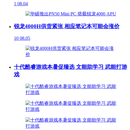
1
08.04
锐龙4000H供货紧张 相应笔记本可能会涨价
10
08.05
十代酷睿游戏本暑促臻选 文能助学习 武能打游
戏