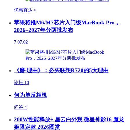
优惠直达 >
苹果将推M6/M7芯片入门级MacBook Pro，
2026–2027年分两批发布
7
07.02
《磨·理由》：必买联想R720的5大理由
论坛
10
何为单反相机
问答
4
200W性能释放+ 星云白外观 微星神影16 魔龙
姬限定款 2026图赏