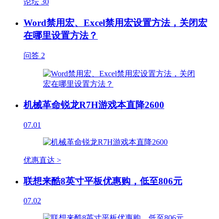
论坛
30
Word禁用宏、Excel禁用宏设置方法，关闭宏
在哪里设置方法？
问答
2
机械革命锐龙R7H游戏本直降2600
07.01
优惠直达 >
联想来酷8英寸平板优惠购，低至806元
07.02