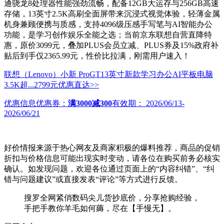
通骁龙8处理器性能强劲流畅，配备12GB大运存与256GB高速
存储，13英寸2.5K高刷全面屏带来沉浸式视觉体验，轻薄金属
机身兼顾便携与质感，支持4096级压感手写笔与AI智能办公
功能，是学习创作娱乐全能之选；当前京东联想自营直降特
惠，原价3099元，叠加PLUS会员立减、PLUS券及15%政府补
贴后到手仅2365.99元，性价比拉满，刚需用户速入！
联想（Lenovo）小新 ProGT13英寸新款学习办公AI平板电脑
3.5K超...
2799元
优惠直达>>
优惠信息
优惠券：
满3000减300
有效期：
2026/06/13-
2026/06/21
好价情报来源于热心网友及商家积极的爆料推荐，商品的促销
折扣与价格信息可能出现实时变动，请各位在购买前务必核实
确认。如发现问题，欢迎各位通过页面上的“内容纠错”、“纠
错与问题建议”或直接发表“评论”等方式进行反馈。
搜罗全网紧俏数码尖儿货抄底价，分享抢购经验，
手把手教你羊毛如何薅，尽在【手慢无】。