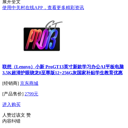
展开全文
使用中关村在线APP，查看更多精彩资讯
联想（Lenovo）小新 ProGT13英寸新款学习办公AI平板电脑
3.5K超清护眼骁龙8至尊版12+256G灰国家补贴学生教育优惠
[经销商]
京东商城
[产品售价]
2799元
进入购买
人赞过该文
赞
内容纠错