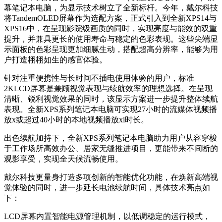
幕笔记本电脑，为显示技术树立了全新标杆。今年，戴尔科技
将TandemOLED屏幕作为选配方案，正式引入到全新XPS14与
XPS16中，在呈现影院级画质的同时，实现亮度与能效的双重
提升，并兼具更长的使用寿命与稳定的色彩表现。这些尖端显
示面板的色彩呈现更加细腻生动，搭配超高分辨率，能够为用
户打造栩栩如生的感官体验。
针对注重便携性与长时间不插电使用体验的用户，标准
2KLCD屏幕是兼顾视觉表现与续航效率的理想选择。在呈现
清晰、锐利视觉效果的同时，该显示方案进一步提升整体续航
表现。全新XPS系列笔记本电脑可实现27小时的流媒体视频播
放x或超过40小时的本地视频播放xi时长。
出色续航加持下，全新XPS系列笔记本电脑助力用户从容穿梭
于工作场所高效办公、居家无缝推进项目，更能带来不间断的
观影享受，实现全天候流畅使用。
戴尔科技更量身打造多项创新的智能优化功能，在焕新高端视
觉体验的同时，进一步延长电池续航时间，具体技术亮点如
下：
LCD屏幕内置智能电源管理机制，以低调稳定的运行模式，