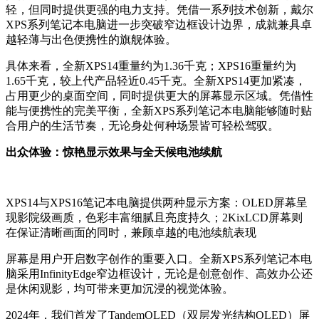
轻，但同时提供更强的电力支持。凭借一系列技术创新，戴尔
XPS系列笔记本电脑进一步突破窄边框设计边界，成就兼具卓
越轻薄与出色便携性的旗舰体验。
具体来看，全新XPS14重量约为1.36千克；XPS16重量约为
1.65千克，较上代产品轻近0.45千克。全新XPS14更加紧凑，
占用更少的桌面空间，同时提供更大的屏幕显示区域。凭借性
能与便携性的完美平衡，全新XPS系列笔记本电脑能够随时贴
合用户的生活节奏，无论身处何种场景皆可轻松驾驭。
出众体验：惊艳显示效果与全天候电池续航
XPS14与XPS16笔记本电脑提供两种显示方案：OLED屏幕呈
现影院级画质，色彩丰富细腻且亮度持久；2KixLCD屏幕则
在保证清晰画面的同时，兼顾卓越的电池续航表现
屏幕是用户开启数字创作的重要入口。全新XPS系列笔记本电
脑采用InfinityEdge窄边框设计，无论是创意创作、高效办公还
是休闲观影，均可带来更加沉浸的视觉体验。
2024年，我们首发了TandemOLED（双层发光结构OLED）屏