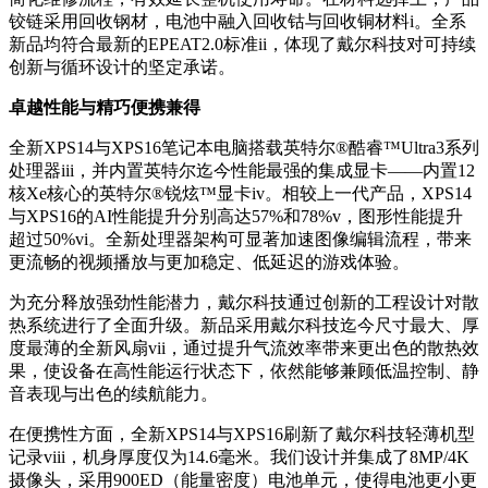
铰链采用回收钢材，电池中融入回收钴与回收铜材料i。全系
新品均符合最新的EPEAT2.0标准ii，体现了戴尔科技对可持续
创新与循环设计的坚定承诺。
卓越性能与精巧便携兼得
全新XPS14与XPS16笔记本电脑搭载英特尔®酷睿™Ultra3系列
处理器iii，并内置英特尔迄今性能最强的集成显卡——内置12
核Xe核心的英特尔®锐炫™显卡iv。相较上一代产品，XPS14
与XPS16的AI性能提升分别高达57%和78%v，图形性能提升
超过50%vi。全新处理器架构可显著加速图像编辑流程，带来
更流畅的视频播放与更加稳定、低延迟的游戏体验。
为充分释放强劲性能潜力，戴尔科技通过创新的工程设计对散
热系统进行了全面升级。新品采用戴尔科技迄今尺寸最大、厚
度最薄的全新风扇vii，通过提升气流效率带来更出色的散热效
果，使设备在高性能运行状态下，依然能够兼顾低温控制、静
音表现与出色的续航能力。
在便携性方面，全新XPS14与XPS16刷新了戴尔科技轻薄机型
记录viii，机身厚度仅为14.6毫米。我们设计并集成了8MP/4K
摄像头，采用900ED（能量密度）电池单元，使得电池更小更