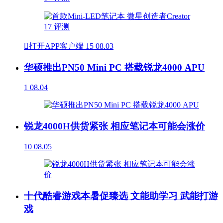

打开APP客户端
15
08.03
华硕推出PN50 Mini PC 搭载锐龙4000 APU
1
08.04
锐龙4000H供货紧张 相应笔记本可能会涨价
10
08.05
十代酷睿游戏本暑促臻选 文能助学习 武能打游
戏