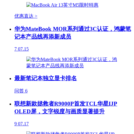
优惠直达 >
华为MateBook MOR系列通过3C认证，鸿蒙笔
记本产品线再添新成员
7
07.15
最新笔记本独立显卡排名
问答
6
联想新款拯救者R9000P首发TCL华星IJP
OLED屏，文字锐度与画质显著提升
9
07.17