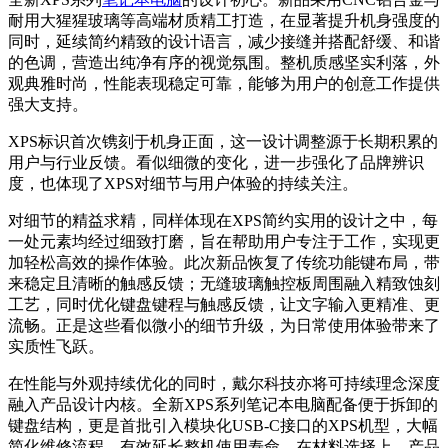
耐用大猩猩玻璃等高端材质精工打造，在显著提升机身强度的
同时，延续简约精致的设计语言，减少接缝并搭配舒缓、和谐
的色调，营造出纯净有序的视觉氛围。整机质感坚实利落，外
观典雅时尚，性能表现稳定可靠，能够为用户的创意工作提供
强大支持。
XPS标识首次镌刻于机身正面，这一设计调整源于长期积累的
用户与行业反馈。看似细微的变化，进一步强化了品牌辨识
度，也体现了XPS对细节与用户体验的持续关注。
对细节的精益求精，同样体现在XPS简约实用的设计之中，每
一处元素均经过细致打磨，旨在帮助用户专注于工作，实现更
加轻松高效的操作体验。此次新品恢复了传统功能键布局，带
来稳定且清晰的触感反馈；无缝玻璃触控板周围融入精致蚀刻
工艺，同时优化键盘键程与触感反馈，让文字输入更精准、更
流畅。正是这些看似微小的细节升级，为日常使用体验带来了
实质性飞跃。
在性能与外观持续优化的同时，戴尔科技亦将可持续理念深度
融入产品设计内核。全新XPS系列笔记本电脑配备便于拆卸的
键盘结构，更是首批引入模块化USB-C接口的XPS机型，大幅
简化维修流程，有效延长整机使用寿命。在材料选择上，产品