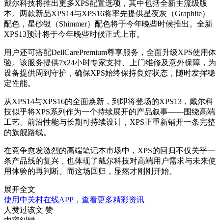
戴尔科技将推出更多XPS配置选项，其中包括全新主流级版
本。两款新品XPS14与XPS16将率先提供星夜灰（Graphite）
配色，星砂银（Shimmer）配色将于今年晚些时候推出。全新
XPS13预计将于今年晚些时候正式上市。
用户还可搭配DellCarePremium尊享服务，全面升级XPS使用体
验。该服务提供7x24小时专家支持、上门维修及意外保障，为
设备提供周到守护，确保XPS始终保持良好状态，随时发挥稳
定性能。
从XPS14与XPS16的全面焕新，到即将登场的XPS13，戴尔科
技似乎将XPS系列作为一个持续展开的产品叙事——围绕高端
工艺、前沿性能与长期可持续设计，XPS正重新铺开一条完整
的旗舰路线。
在竞争愈发激烈的高端笔记本市场中，XPS的回归不仅关乎一
条产品线的复兴，也体现了戴尔科技对高端用户需求与未来使
用体验的再判断。而这场回归，显然才刚刚开始。
展开全文
使用中关村在线APP，查看更多精彩资讯
人赞过该文
赞