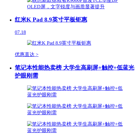
红米K Pad 8.9英寸平板钜惠
07.18
优惠直达 >
笔记本性能热卖榜 大学生高刷屏+触控+低蓝光
护眼刚需