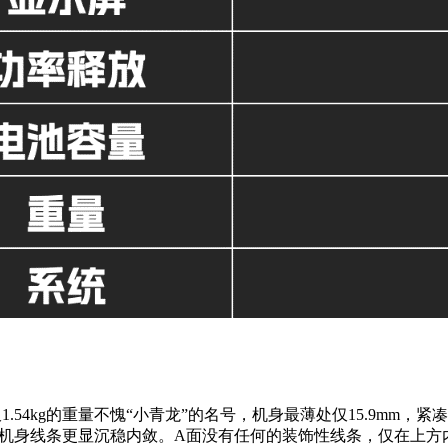
1.54kg的重量不愧“小青龙”的名号，机身最薄处仅15.9mm，
机身线条更显沉稳内敛。A面没有任何的装饰性线条，仅在上方内嵌