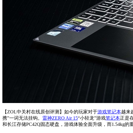
【ZOL中关村在线原创评测】如今的玩家对于
游戏笔记本
越来
携”一词无法挂钩。
雷神ZERO Air 15
“小轻龙”游戏
笔记本
正是在
和长江存储PC42Q固态硬盘，游戏体验全面升级，而1.54kg的