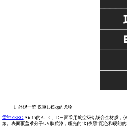
1
外观一览 仅重1.45kg的尤物
雷神ZERO
Air 15的A、C、D三面采用航空级铝镁合金材质，仅
象。表面覆盖准分子UV肤质漆，哑光的“幻夜黑”配色和硬朗的