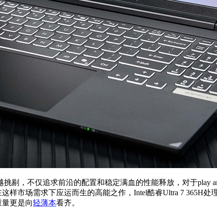
越挑剔，不仅追求前沿的配置和稳定满血的性能释放，对于play a
这样市场需求下应运而生的高能之作，Intel酷睿Ultra 7 365H处理器与
重量更是向
轻薄本
看齐。