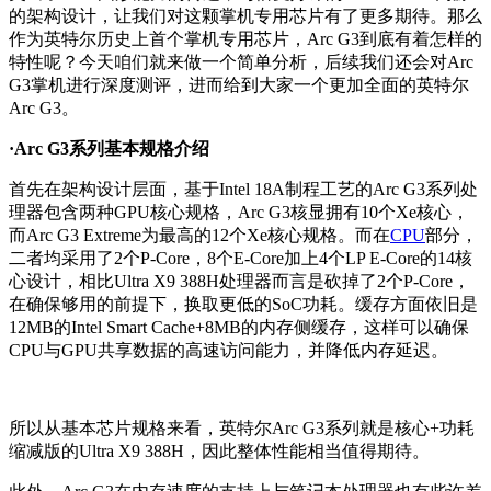
的架构设计，让我们对这颗掌机专用芯片有了更多期待。那么
作为英特尔历史上首个掌机专用芯片，Arc G3到底有着怎样的
特性呢？今天咱们就来做一个简单分析，后续我们还会对Arc
G3掌机进行深度测评，进而给到大家一个更加全面的英特尔
Arc G3。
·Arc G3系列基本规格介绍
首先在架构设计层面，基于Intel 18A制程工艺的Arc G3系列处
理器包含两种GPU核心规格，Arc G3核显拥有10个Xe核心，
而Arc G3 Extreme为最高的12个Xe核心规格。而在
CPU
部分，
二者均采用了2个P-Core，8个E-Core加上4个LP E-Core的14核
心设计，相比Ultra X9 388H处理器而言是砍掉了2个P-Core，
在确保够用的前提下，换取更低的SoC功耗。缓存方面依旧是
12MB的Intel Smart Cache+8MB的内存侧缓存，这样可以确保
CPU与GPU共享数据的高速访问能力，并降低内存延迟。
所以从基本芯片规格来看，英特尔Arc G3系列就是核心+功耗
缩减版的Ultra X9 388H，因此整体性能相当值得期待。