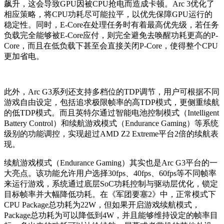
飙升，这会导致GPU因被CPU抢电而造成卡顿。Arc 3优化了
相应策略，将CPU功耗尽可能拉平，以优先保障GPU运行的
稳定性。同时，E-Core在处理任务时有着最高优先级，若任务
负载完全能够被E-Core应付，则完全避免去唤醒功耗更高的P-
Core，而且在低负载下甚至会直接关闭P-Core，使得整个CPU
更加省电。
此外，Arc G3系列还支持多档位的TDP调节，用户可根据不同
游戏自由设定，包括追求极限帧率的高TDP模式，更侧重续航
的低TDP模式。而且英特尔通过智能电池控制模式（Intelligent
Battery Control）和续航游戏模式（Endurance Gaming）等系统
级别的功能调控，实现超过AMD Z2 Extreme平台2倍的续航表
现。
续航游戏模式（Endurance Gaming）其实也是Arc G3平台的一
大亮点。该功能允许用户选择30fps、40fps、60fps等不同帧率
来运行游戏，系统通过底层SoC功耗控制与驱动层优化，锁定
目标帧率并大幅降低功耗。在《军团要塞2》中，正常模式下
CPU Package总功耗为22W，但如果开启游戏续航模式，
Package总功耗为可以降低到4W，并且能够维持设定的帧率目