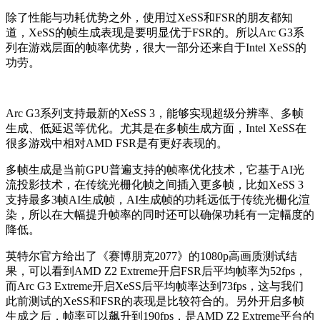
除了性能与功耗优势之外，使用过XeSS和FSR的朋友都知
道，XeSS的帧生成表现是要明显优于FSR的。所以Arc G3系
列在游戏层面的帧率优势，很大一部分还来自于Intel XeSS的
功劳。
Arc G3系列支持最新的XeSS 3，能够实现超级分辨率、多帧
生成、低延迟等优化。尤其是在多帧生成方面，Intel XeSS在
很多游戏中相对AMD FSR是有更好表现的。
多帧生成是当前GPU普遍支持的帧率优化技术，它基于AI光
流投影技术，在传统光栅化帧之间插入更多帧，比如XeSS 3
支持最多3帧AI生成帧，AI生成帧的功耗远低于传统光栅化渲
染，所以在大幅提升帧率的同时还可以确保功耗有一定幅度的
降低。
英特尔官方给出了《赛博朋克2077》的1080p高画质测试结
果，可以看到AMD Z2 Extreme开启FSR后平均帧率为52fps，
而Arc G3 Extreme开启XeSS后平均帧率达到73fps，这与我们
此前测试的XeSS和FSR的表现是比较符合的。另外开启多帧
生成之后，帧率可以飙升到190fps，是AMD Z2 Extreme平台的