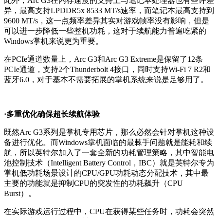
此外，Arc G3在内存速度的支持上与笔记本处理器也有些许差
异，最高支持LPDDR5x 8533 MT/s速率，而笔记本最高支持到
9600 MT/s，这一点频率差异其实对游戏帧率没有影响，但是
可以进一步降低一些整机功耗，这对于续航能力普遍吃紧的
Windows掌机来说更为重要。
在PCIe通道数量上，Arc G3和Arc G3 Extreme是保留了12条
PCIe通道，支持2个Thunderbolt 4接口，同时支持Wi-Fi 7 R2和
蓝牙6.0，对于基本不需要拓展的掌机系统来说是足够用了。
·多重优化确保超长续航体验
既然Arc G3系列是掌机专用芯片，那么必然会针对掌机这种设
备进行优化。而Windows掌机面临的最棘手问题就是能耗和续
航，所以英特尔加入了一套全新的功耗管理策略，其中智能电
池控制技术（Intelligent Battery Control，IBC）就是英特尔专为
掌机低功耗场景设计的CPU/GPU功耗动态分配技术，其中最
主要的功能就是抑制CPU的突发性的功耗飙升（CPU
Burst）。
在实际游戏运行过程中，CPU在获得某些任务时，功耗会突然