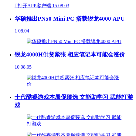

打开APP客户端
15
08.03
华硕推出PN50 Mini PC 搭载锐龙4000 APU
1
08.04
锐龙4000H供货紧张 相应笔记本可能会涨价
10
08.05
十代酷睿游戏本暑促臻选 文能助学习 武能打游
戏