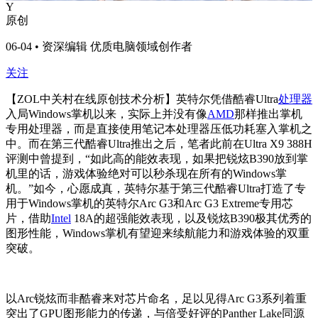
Y
原创
06-04 • 资深编辑 优质电脑领域创作者
关注
【ZOL中关村在线原创技术分析】英特尔凭借酷睿Ultra
处理器
入局Windows掌机以来，实际上并没有像
AMD
那样推出掌机
专用处理器，而是直接使用笔记本处理器压低功耗塞入掌机之
中。而在第三代酷睿Ultra推出之后，笔者此前在Ultra X9 388H
评测中曾提到，“如此高的能效表现，如果把锐炫B390放到掌
机里的话，游戏体验绝对可以秒杀现在所有的Windows掌
机。”如今，心愿成真，英特尔基于第三代酷睿Ultra打造了专
用于Windows掌机的英特尔Arc G3和Arc G3 Extreme专用芯
片，借助
Intel
18A的超强能效表现，以及锐炫B390极其优秀的
图形性能，Windows掌机有望迎来续航能力和游戏体验的双重
突破。
以Arc锐炫而非酷睿来对芯片命名，足以见得Arc G3系列着重
突出了GPU图形能力的传递，与倍受好评的Panther Lake同源