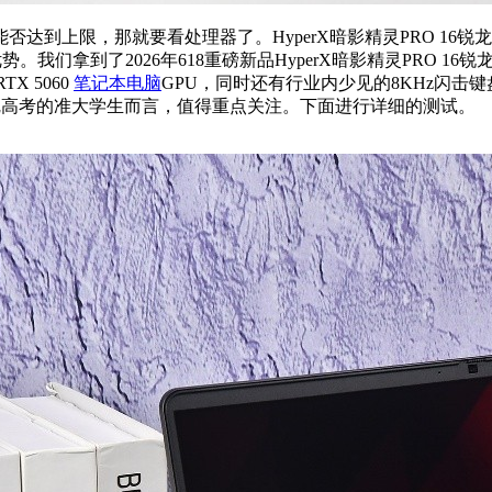
能否达到上限，那就要看处理器了。
HyperX
暗影精灵PRO 16锐
势。我们拿到了2026年
618
重磅新品
HyperX
暗影精灵PRO 16
RTX 5060
笔记本电脑
GPU，同时还有行业内少见的
8KHz
闪击键
完高考的
准大学生
而言，值得重点关注。下面进行详细的测试。