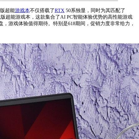
龙版超能
游戏本
不仅搭载了
RTX
50系独显，同时为其匹配了
锐龙版超能游戏本
，这款集合了
AI
PC智能体验优势的高性能
游戏
盘
，游戏体验值得期待。特别是
618
期间，促销力度非常给力，