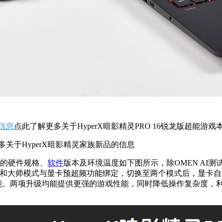
的信息
点此了解更多关于
HyperX
暗影精灵PRO 16锐龙版超能游戏
多关于
HyperX
暗影精灵
家族新品的信息
的硬件规格、
软件
版本及环境温度如下图所示，除
OMEN AI
测
和
大师模式
与显卡预超频功能绑定，切换至两个模式后，显卡自动
佳性能。两项升级均能提供更强的游戏性能，同时降低操作复杂度，