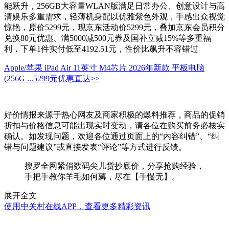
能跃升，256GB大容量WLAN版满足日常办公、创意设计与高
清娱乐多重需求，轻薄机身配以优雅紫色外观，手感出众视觉
惊艳，原价5299元，现京东活动价5299元，叠加京东会员积分
兑换80元优惠、满5000减500元券及国补立减15%等多重福
利，下单1件实付低至4192.51元，性价比飙升不容错过
Apple/苹果 iPad Air 11英寸 M4芯片 2026年新款 平板电脑
(256G ...
5299元
优惠直达>>
好价情报来源于热心网友及商家积极的爆料推荐，商品的促销
折扣与价格信息可能出现实时变动，请各位在购买前务必核实
确认。如发现问题，欢迎各位通过页面上的“内容纠错”、“纠
错与问题建议”或直接发表“评论”等方式进行反馈。
搜罗全网紧俏数码尖儿货抄底价，分享抢购经验，
手把手教你羊毛如何薅，尽在【手慢无】。
展开全文
使用中关村在线APP，查看更多精彩资讯