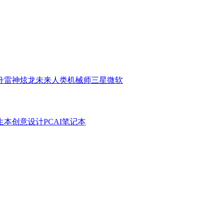
舟
雷神
炫龙
未来人类
机械师
三星
微软
生本
创意设计PC
AI笔记本