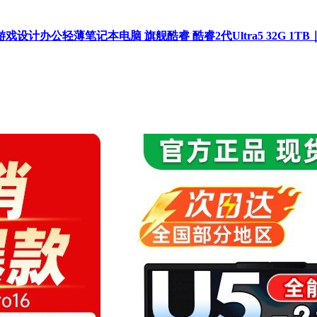
能游戏设计办公轻薄笔记本电脑 旗舰酷睿 酷睿2代Ultra5 32G 1TB｜