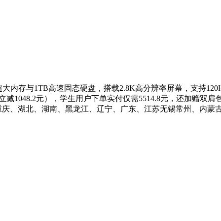
32GB超大内存与1TB高速固态硬盘，搭载2.8K高分辨率屏幕，支
5%（立减1048.2元），学生用户下单实付仅需5514.8元，还
坊、重庆、湖北、湖南、黑龙江、辽宁、广东、江苏无锡常州、内