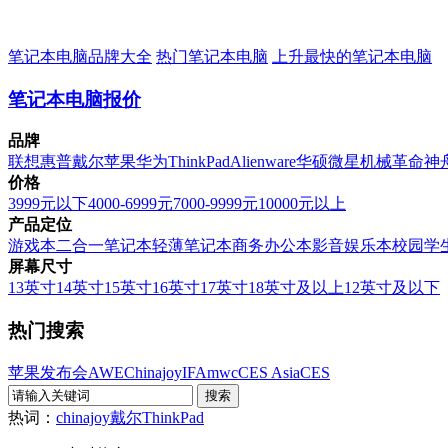
笔记本电脑品牌大全
热门笔记本电脑
上升最快的笔记本电脑
笔记本电脑报价
品牌
联想
惠普
戴尔
苹果
华为
ThinkPad
Alienware
华硕
微星
机械革命
神
价格
3999元以下
4000-6999元
7000-9999元
10000元以上
产品定位
游戏本
二合一笔记本
轻薄笔记本
商务办公本
影音娱乐本
校园学
屏幕尺寸
13英寸
14英寸
15英寸
16英寸
17英寸
18英寸及以上
12英寸及以下
热门搜索
苹果发布会
AWE
Chinajoy
IFA
mwc
CES Asia
CES
热词：
chinajoy
戴尔
ThinkPad