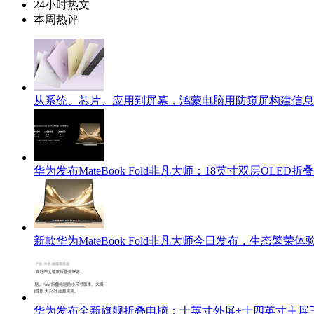
24小时热文
本周热评
从系统、芯片、应用到屏幕，鸿蒙电脑用防窥屏构建信息
华为发布MateBook Fold非凡大师：18英寸双层OLED
新款华为MateBook Fold非凡大师今日发布，生态繁荣
华为发布全新旗舰折叠电脑：十英寸外屏+十四英寸主屏