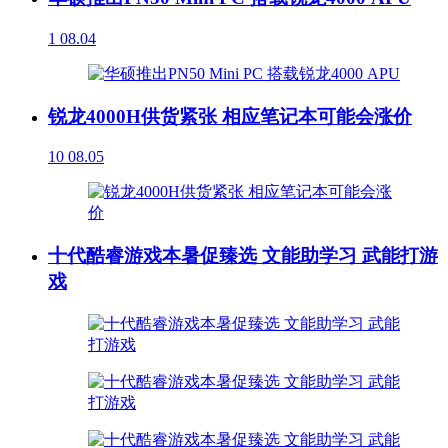
1
08.04
锐龙4000H供货紧张 相应笔记本可能会涨价
10
08.05
十代酷睿游戏本暑促臻选 文能助学习 武能打游
戏