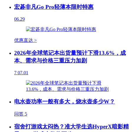
宏碁非凡Go Pro轻薄本限时特惠
06.29
优惠直达 >
2026年全球笔记本出货量预计下滑13.6%，成
本、需求与价格三重压力加剧
7
07.01
电水壶功率一般有多大，烧水壶多少W？
问答
5
宿舍打游戏太闷热？准大学生选HyperX暗影精