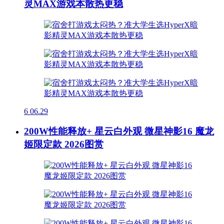
灵MAX游戏本散热更稳
6
06.29
200W性能释放+ 星云白外观 微星神影16 魔龙
姬限定款 2026图赏