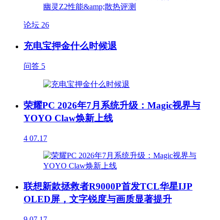
论坛
26
充电宝押金什么时候退
问答
5
荣耀PC 2026年7月系统升级：Magic视界与
YOYO Claw焕新上线
4
07.17
联想新款拯救者R9000P首发TCL华星IJP
OLED屏，文字锐度与画质显著提升
9
07.17