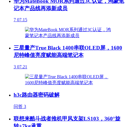
华为MateBook MOR系列通过3C认证，鸿蒙笔
记本产品线再添新成员
7
07.15
三星量产True Black 1400串联OLED屏，1600
尼特峰值亮度赋能高端笔记本
3
07.21
h3c路由器密码破解
问答
3
联想来酷斗战者推机甲风支架LS103，360°旋
转+7kg承重