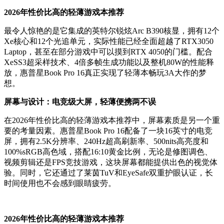
2026年性价比高的轻薄游戏本推荐
最令人惊艳的是它集成的英特尔锐炫Arc B390核显，拥有12个
Xe核心和12个光追单元，实际性能已经全面超越了RTX3050
Laptop，甚至在部分游戏中可以摸到RTX 4050的门槛。配合
XeSS3超采样技术、4倍多帧生成功能以及整机80W的性能释
放，惠普星Book Pro 16真正实现了轻薄本畅玩3A大作的梦
想。
屏幕与设计：电竞级大屏，轻薄便携两不误
在2026年性价比高的轻薄游戏本推荐中，屏幕素质是另一个重
要的考量因素。惠普星Book Pro 16配备了一块16英寸的电竞
屏，拥有2.5K分辨率、240Hz超高刷新率、500nits高亮度和
100%sRGB高色域，搭配16:10黄金比例，无论是修图调色、
视频剪辑还是FPS竞技游戏，这块屏幕都能提供出色的视觉体
验。同时，它还通过了莱茵TuV和EyeSafe双重护眼认证，长
时间使用也不会感到眼睛疲劳。
2026年性价比高的轻薄游戏本推荐