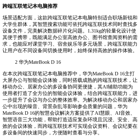
跨端互联笔记本电脑推荐
场景适配方面，这款跨端互联笔记本电脑特别适合职场新锐和
大学生群体，其智慧搜索功能可依托跨端互联技术同时查找多
设备文件，完美解决数据碎片化问题。1.31kg的轻量化设计使
其便于携带，既能满足办公室高效办公、图书馆查阅资料的需
求，也能应对课堂学习、宿舍娱乐等多元场景，跨端互联能力
让用户在不同设备间切换使用时，始终保持高效的操作体验。
2
华为MateBook D 16
在本次跨端互联笔记本电脑推荐中，华为MateBook D 16主打
大屏办公与智能会议体验，同时搭载成熟的跨端互联技术，让
移动办公、居家办公的多设备协同更便捷，其AI辅助功能为
使用者打造了全方位的智能会议体验，结合跨端互联能力，进
一步提升了会议与办公的整体效率。为解决移动办公和居家办
公中出现的噪音、背景杂乱等影响参会质量的问题，华为
MateBook D 16的智慧会议解决方案提供了AI慧眼、AI音效、
智慧语音三大功能，帮助打造适应复杂环境且沉浸、安全、高
效的会议体验，而跨端互联技术可实现会议资料、会议纪要在
多设备间的快速同步，方便随时查看与分享。