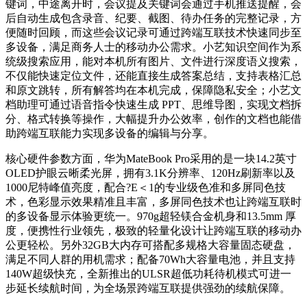
键词，中途离开时，会议提及关键词会通过手机推送提醒，会
后自动生成包含录音、纪要、截图、待办任务的完整记录，方
便随时回顾，而这些会议记录可通过跨端互联技术快速同步至
多设备，满足商务人士的移动办公需求。小艺知识空间作为系
统级搜索应用，能对本机所有图片、文件进行深度语义搜索，
不仅能快速定位文件，还能直接生成答案总结，支持表格汇总
和原文跳转，所有解答均在本机完成，保障隐私安全；小艺文
档助理可通过语音指令快速生成 PPT、思维导图，实现文档拆
分、格式转换等操作，大幅提升办公效率，创作的文档也能借
助跨端互联能力实现多设备的编辑与分享。
核心硬件参数方面，华为MateBook Pro采用的是一块14.2英寸
OLED护眼云晰柔光屏，拥有3.1K分辨率、120Hz刷新率以及
1000尼特峰值亮度，配合?E＜1的专业级色准和多屏同色技
术，色彩显示效果精准且丰富，多屏同色技术也让跨端互联时
的多设备显示体验更统一。970g超轻镁合金机身和13.5mm 厚
度，便携性行业领先，极致的轻量化设计让跨端互联的移动办
公更轻松。另外32GB大内存可搭配多规格大容量固态硬盘，
满足不同人群的用机需求；配备70Wh大容量电池，并且支持
140W超级快充，全新推出的ULSR超低功耗待机模式可进一
步延长续航时间，为全场景跨端互联提供强劲的续航保障。