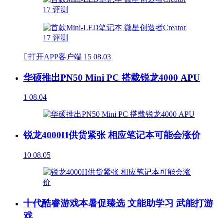

打开APP客户端
15
08.03
华硕推出PN50 Mini PC 搭载锐龙4000 APU
1
08.04
锐龙4000H供货紧张 相应笔记本可能会涨价
10
08.05
十代酷睿游戏本暑促臻选 文能助学习 武能打游
戏