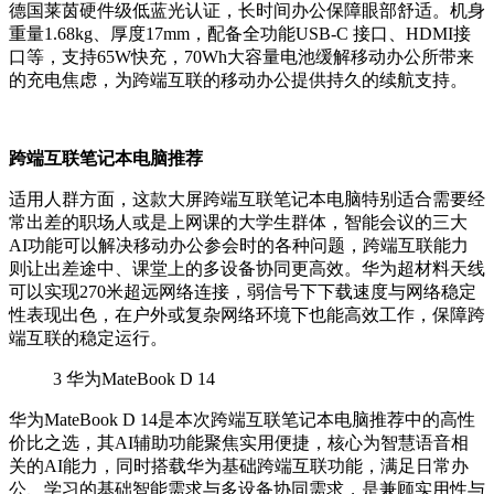
德国莱茵硬件级低蓝光认证，长时间办公保障眼部舒适。机身
重量1.68kg、厚度17mm，配备全功能USB-C 接口、HDMI接
口等，支持65W快充，70Wh大容量电池缓解移动办公所带来
的充电焦虑，为跨端互联的移动办公提供持久的续航支持。
跨端互联笔记本电脑推荐
适用人群方面，这款大屏跨端互联笔记本电脑特别适合需要经
常出差的职场人或是上网课的大学生群体，智能会议的三大
AI功能可以解决移动办公参会时的各种问题，跨端互联能力
则让出差途中、课堂上的多设备协同更高效。华为超材料天线
可以实现270米超远网络连接，弱信号下下载速度与网络稳定
性表现出色，在户外或复杂网络环境下也能高效工作，保障跨
端互联的稳定运行。
3
华为MateBook D 14
华为MateBook D 14是本次跨端互联笔记本电脑推荐中的高性
价比之选，其AI辅助功能聚焦实用便捷，核心为智慧语音相
关的AI能力，同时搭载华为基础跨端互联功能，满足日常办
公、学习的基础智能需求与多设备协同需求，是兼顾实用性与