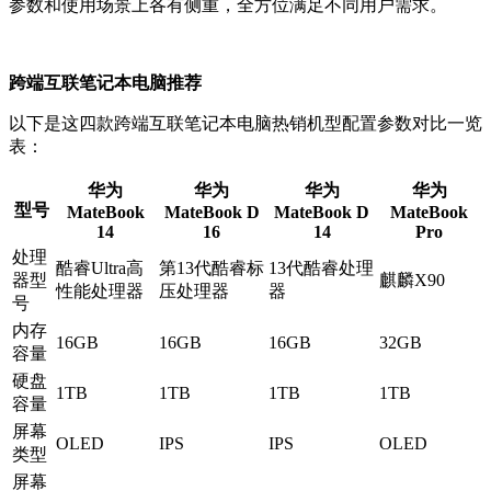
参数和使用场景上各有侧重，全方位满足不同用户需求。
跨端互联笔记本电脑推荐
以下是这四款跨端互联笔记本电脑热销机型配置参数对比一览
表：
华为
华为
华为
华为
型号
MateBook
MateBook D
MateBook D
MateBook
14
16
14
Pro
处理
酷睿Ultra高
第13代酷睿标
13代酷睿处理
器型
麒麟X90
性能处理器
压处理器
器
号
内存
16GB
16GB
16GB
32GB
容量
硬盘
1TB
1TB
1TB
1TB
容量
屏幕
OLED
IPS
IPS
OLED
类型
屏幕