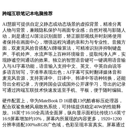
跨端互联笔记本电脑推荐
AI慧眼可提供自定义静态或动态场景的虚拟背景，精准分离
人物与背景，兼顾隐私保护与画面专业感；自然对视与影随人
动，则是通过AI算法识别面部，矫正眼部视线并时刻将使用
者保持在画面中心，增强远程沟通的亲和力与专业性。音频方
面，双麦克风拾音搭配AI降噪算法，可精准识别并抑制键盘
声、手机铃声、水流声等上百种环境噪音，提取纯净人声，实
现静谧空间通话的效果。独立的智慧语音键可一键调用语音输
入与AI字幕功能，语音输入支持中文、英文、中英自由说等
多语言转写，字准率表现出色；AI字幕可实时翻译媒体音和
麦克风音源，支持英译中、日译中、韩译中等语种转换，还能
导出全程记录，方便跨国会议或国外公开课学习，导出的记录
可通过跨端互联技术快速发送至手机、平板，便于随时编辑。
硬件配置上，华为MateBook D 16搭载13代酷睿标压处理器，
配合双鲨鱼鳍风扇散热系统，可持续提供稳定40W的性能释
放。16英寸16:10全高清全面屏，纵向显示面积比传统15.6英寸
16:9屏幕增加约10%，屏幕内所展现的内容更多，1920×1200
分辨率搭配100%sRGB广色域，色彩呈现丰富真实。屏幕通过