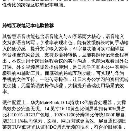
性价比的跨端互联笔记本电脑。
跨端互联笔记本电脑推荐
其智慧语音功能包含语音输入与AI字幕两大核心，语音输入
支持多语言转写，字准率表现出色，能有效缓解长时间手动输
入的疲劳感，提升文字输入效率；AI字幕功能可实时翻译媒
体音和麦克风音源，支持多语种转换，且能将翻译记录全程导
出，不仅适用于跨国远程会议的实时沟通，也能为观看国外公
开课、外文视频等场景提供便利，是日常学习和办公中实用性
极强的AI辅助工具。而基础的跨端互联功能，可实现与华为
手机的文件互传、一碰传等操作，让日常办公学习的资料流转
更便捷，无需繁琐的操作步骤，大幅提升基础使用场景的效
率。
硬件配置上，华为MateBook D 14搭载13代酷睿处理器，支撑
高效办公完全无忧。14 英寸16:10黄金比例屏幕拥有90%屏占
比和100% sRGB广色域，1920×1200分辨率比传统1080P屏幕
增加11.1%纵向像素，文档、网页浏览更高效。屏幕通过德国
莱茵TÜV低蓝光认证和DC调光无频闪技术，符合护眼标准，