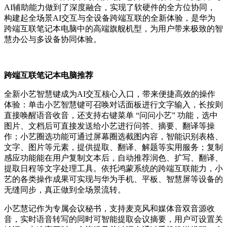
AI辅助能力做到了深度融合，实现了软硬件的全方位协同，
构建起全场景AI交互与全设备跨端互联的全新体验，是华为
跨端互联笔记本电脑中的高端旗舰机型，为用户带来极致的智
慧办公与多设备协同体验。
跨端互联笔记本电脑推荐
全新小艺智慧键成为AI交互核心入口，带来便捷高效的操作
体验：单击小艺智慧键可召唤对话面板进行文字输入，长按则
直接唤醒语音收音，还支持右键菜单 “问问小艺” 功能，选中
图片、文档后可直接发送给小艺进行问答、摘要、翻译等操
作；小艺圈选功能可通过屏幕圈选截图内容，智能识别表格、
文字、图片等元素，提供提取、翻译、解题等实用服务；复制
感应功能能在用户复制文本后，自动推荐润色、扩写、翻译、
提取日程等文字处理工具。依托鸿蒙系统的跨端互联能力，小
艺的各类操作成果可实现与华为手机、平板、智慧屏等设备的
无缝同步，真正做到全场景流转。
小艺慧记作为专属会议秘书，支持麦克风和媒体音双音源收
音，实时语音转写的同时可智能提取会议摘要，用户可设置关