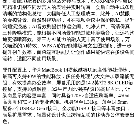
要，搭配AI纪要的多角色区分转写技术，6人以内的小型会议
可精准识别不同发言人的表述并实时转写，会后自动生成条理
清晰的结构化总结，大幅降低人工整理成本。此外，AI慧眼
的虚拟背景、自然对视功能，可在视频会议中保护隐私、提升
沟通沉浸感；AI音效则提供静谧空间、纯净人声、高清保真
三种降噪模式，能根据不同场景智能过滤环境噪音，让远程沟
通更清晰高效。第三方AI能力的融入更丰富了使用场景，万
兴喵影的AI特效、WPS AI的智能排版与文生图功能，进一步
提升创作效率，而跨端互联能力让创作成果能快速在多设备间
流转，适配不同使用场景。
硬件配置上，华为MateBook 14搭载酷睿Ultra高性能处理器，
最高可支持40W的性能释放，多任务处理与大文件加载流畅无
阻，有效提高办公效率。屏幕采用的是14.2英寸2.8K OLED触
控屏，支持10点触控，3:2生产力比例搭配91%高屏占比，让
纵向显示内容更丰富，同时具备120Hz自适应刷新率、450nit
高亮度和?E＜1的专业色准。机身轻至1.31kg、薄至14.5mm，
配备2个USB3.2 Gen1接口、全功能USB-C接口等丰富接口，
满足扩展需求，轻量化设计也让跨端互联的移动办公体验更出
色。