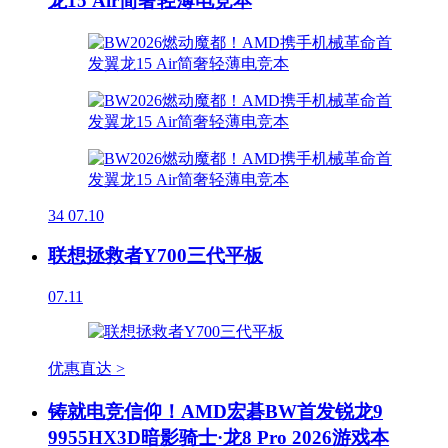
龙15 Air简奢轻薄电竞本
34
07.10
联想拯救者Y700三代平板
07.11
优惠直达 >
铸就电竞信仰！AMD宏碁BW首发锐龙9
9955HX3D暗影骑士·龙8 Pro 2026游戏本