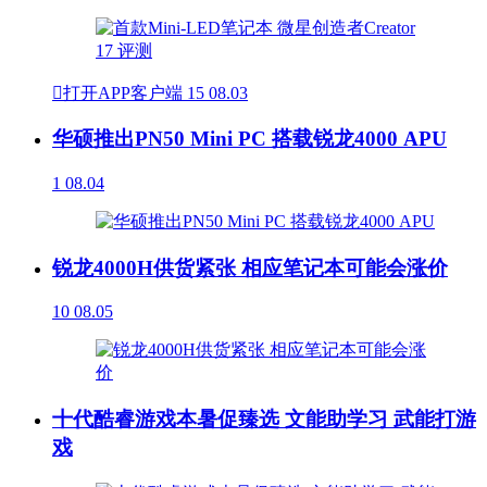

打开APP客户端
15
08.03
华硕推出PN50 Mini PC 搭载锐龙4000 APU
1
08.04
锐龙4000H供货紧张 相应笔记本可能会涨价
10
08.05
十代酷睿游戏本暑促臻选 文能助学习 武能打游
戏