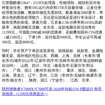
它搭载酷睿Ultra7 - 251HX处理器，性能强劲，能轻松应对各
种复杂任务。拥有16G运行内存和1TB大容量存储，让多任务
处理更加流畅，数据存储也无需担忧。配备满血5060显卡，带
来出色的图形处理能力，无论是玩游戏还是进行专业设计，都
能有优秀的表现。屏幕方面，它具备2.5K分辨率和165Hz高刷
新率，画面清晰且流畅。在京东，这款电脑目前活动售价
11299元，可领取2980减300的优惠券，还能叠加国补15%优惠
（减1500元），下单1件，实付低至9499元。学生认证可再减
500元，低至8899元。
同时，学生用户下单还送双肩包、游戏鼠标、鼠标垫、金属电
脑支架。国补地区包括山东、西藏、上海、吉林（长春市/通
化市/白城市/白山市/辽源市/四平市/吉林市/松原市/延边朝鲜族
自治州）、山西、四川、河北（秦皇岛市/石家庄市/邢台
市）、广西、浙江（衢州市/杭州市）、重庆、湖北、湖南、
云南、黑龙江、辽宁、贵州、江苏（常州市/无锡市/南通市/苏
州市/南京市）、陕西、浙江（宁波市）、江西、天津。
联想拯救者Y7000X/Y7000可选 2026年补贴15% P图设计 电竞
游戏笔...
11299元
优惠直达>>