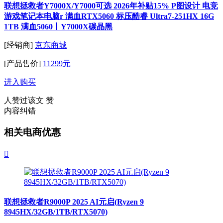
联想拯救者Y7000X/Y7000可选 2026年补贴15% P图设计 电竞
游戏笔记本电脑r 满血RTX5060 标压酷睿 Ultra7-251HX 16G
1TB 满血5060丨Y7000X碳晶黑
[经销商]
京东商城
[产品售价]
11299元
进入购买
人赞过该文
赞
内容纠错
相关电商优惠

联想拯救者R9000P 2025 AI元启(Ryzen 9
8945HX/32GB/1TB/RTX5070)