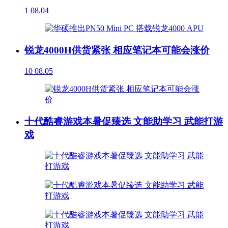
1
08.04
锐龙4000H供货紧张 相应笔记本可能会涨价
10
08.05
十代酷睿游戏本暑促臻选 文能助学习 武能打游
戏