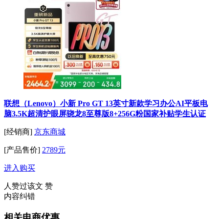
联想（Lenovo）小新 Pro GT 13英寸新款学习办公AI平板电
脑3.5K超清护眼屏骁龙8至尊版8+256G粉国家补贴学生认证
[经销商]
京东商城
[产品售价]
2789元
进入购买
人赞过该文
赞
内容纠错
相关电商优惠