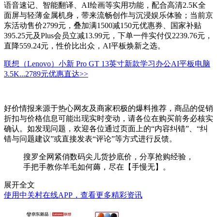
语音速记、智能翻译、AI绘画等实用功能，配合高清2.5K全
面屏与轻薄金属机身，带来流畅创作与沉浸娱乐体验；当前京
东活动售价2799元，叠加满1500减150元优惠券、国家补贴
395.25元及Plus会员立减13.99元，下单一件实付仅2239.76元，
直降559.24元，性价比出众，AI平板焕新之选。
联想（Lenovo）小新 Pro GT 13英寸新款学习办公AI平板电脑
3.5K...
2789元
优惠直达>>
好价情报来源于热心网友及商家积极的爆料推荐，商品的促销
折扣与价格信息可能出现实时变动，请各位在购买前务必核实
确认。如发现问题，欢迎各位通过页面上的“内容纠错”、“纠
错与问题建议”或直接发表“评论”等方式进行反馈。
搜罗全网紧俏数码尖儿货抄底价，分享抢购经验，
手把手教你羊毛如何薅，尽在【手慢无】。
展开全文
使用中关村在线APP，查看更多精彩资讯