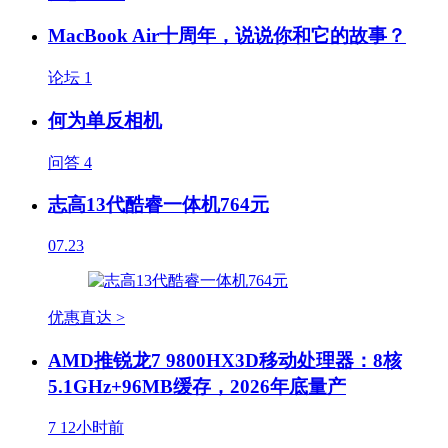
MacBook Air十周年，说说你和它的故事？
论坛
1
何为单反相机
问答
4
志高13代酷睿一体机764元
07.23
优惠直达 >
AMD推锐龙7 9800HX3D移动处理器：8核
5.1GHz+96MB缓存，2026年底量产
7
12小时前