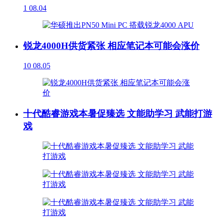
1
08.04
锐龙4000H供货紧张 相应笔记本可能会涨价
10
08.05
十代酷睿游戏本暑促臻选 文能助学习 武能打游
戏