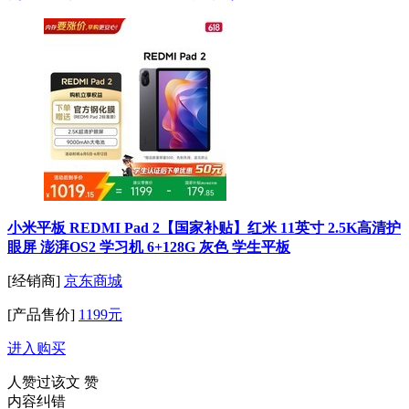
小米平板 REDMI Pad 2【国家补贴】红米 11英寸 2.5K高清护
眼屏 澎湃OS2 学习机 6+128G 灰色 学生平板
[经销商]
京东商城
[产品售价]
1199元
进入购买
人赞过该文
赞
内容纠错