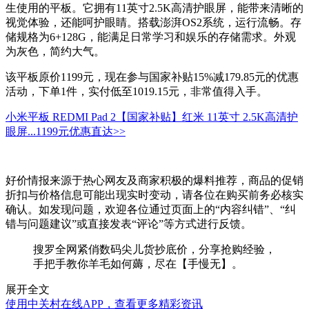
生使用的平板。它拥有11英寸2.5K高清护眼屏，能带来清晰的
视觉体验，还能呵护眼睛。搭载澎湃OS2系统，运行流畅。存
储规格为6+128G，能满足日常学习和娱乐的存储需求。外观
为灰色，简约大气。
该平板原价1199元，现在参与国家补贴15%减179.85元的优惠
活动，下单1件，实付低至1019.15元，非常值得入手。
小米平板 REDMI Pad 2【国家补贴】红米 11英寸 2.5K高清护
眼屏...
1199元
优惠直达>>
好价情报来源于热心网友及商家积极的爆料推荐，商品的促销
折扣与价格信息可能出现实时变动，请各位在购买前务必核实
确认。如发现问题，欢迎各位通过页面上的“内容纠错”、“纠
错与问题建议”或直接发表“评论”等方式进行反馈。
搜罗全网紧俏数码尖儿货抄底价，分享抢购经验，
手把手教你羊毛如何薅，尽在【手慢无】。
展开全文
使用中关村在线APP，查看更多精彩资讯