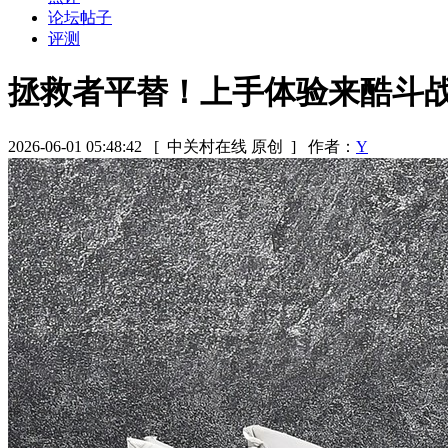
论坛帖子
评测
拯救者平替！上手体验来酷斗战者
2026-06-01 05:48:42
[ 中关村在线 原创 ]
作者：
Y