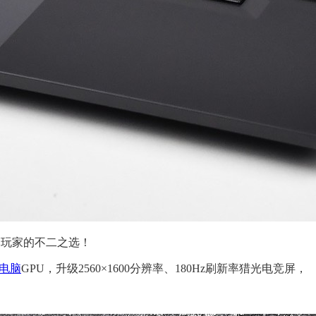
比玩家的不二之选！
电脑
GPU，升级2560×1600分辨率、180Hz刷新率猎光电竞屏，
。