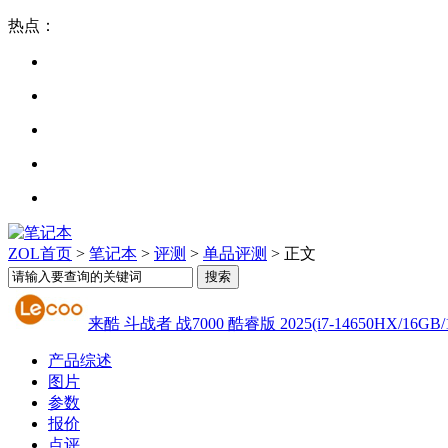
热点：
ZOL首页
>
笔记本
>
评测
>
单品评测
> 正文
来酷 斗战者 战7000 酷睿版 2025(i7-14650HX/16GB/1
产品综述
图片
参数
报价
点评