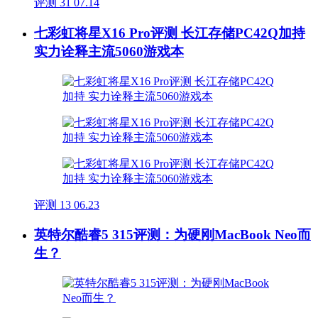
评测
31
07.14
七彩虹将星X16 Pro评测 长江存储PC42Q加持
实力诠释主流5060游戏本
评测
13
06.23
英特尔酷睿5 315评测：为硬刚MacBook Neo而
生？