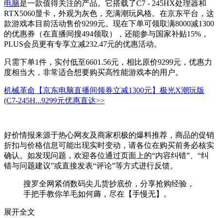
电脑
是一款值得关注的产品。它搭载了C7 - 245HX处理器和
RTX5060显卡，外观为灰色，充满潮玩风格。在京东平台，这
款游戏本目前活动售价9299元。现在下单可领取满8000减1300
的优惠券（在直播间搜494领取），还能参与国家补贴15%，
PLUS会员更有专享立减232.47元的优惠活动。
只需下单1件，实付低至6601.56元，相比原价9299元，优惠力
度相当大，非常适合想要购买高性能游戏本的用户。
机械革命【京东电脑直播间领券立减1300元】极光X潮玩版
(C7-245H...
9299元
优惠直达>>
好价情报来源于热心网友及商家积极的爆料推荐，商品的促销
折扣与价格信息可能出现实时变动，请各位在购买前务必核实
确认。如发现问题，欢迎各位通过页面上的“内容纠错”、“纠
错与问题建议”或直接发表“评论”等方式进行反馈。
搜罗全网紧俏数码尖儿货抄底价，分享抢购经验，
手把手教你羊毛如何薅，尽在【手慢无】。
展开全文