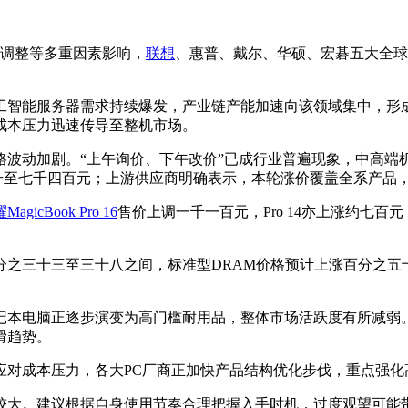
略调整等多重因素影响，
联想
、惠普、戴尔、华硕、宏碁五大全球
智能服务器需求持续爆发，产业链产能加速向该领域集中，形成
成本压力迅速传导至整机市场。
格波动加剧。“上午询价、下午改价”已成行业普遍现象，中高端
元升至七千四百元；上游供应商明确表示，本轮涨价覆盖全系产品
MagicBook Pro 16
售价上调一千一百元，Pro 14亦上涨约七
百分之三十三至三十八之间，标准型DRAM价格预计上涨百分之
本电脑正逐步演变为高门槛耐用品，整体市场活跃度有所减弱。
滑趋势。
应对成本压力，各大PC厂商正加快产品结构优化步伐，重点强化
较大。建议根据自身使用节奏合理把握入手时机，过度观望可能