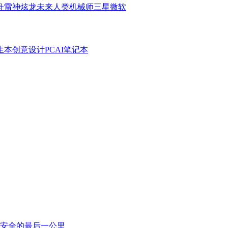
舟
雷神
炫龙
未来人类
机械师
三星
微软
生本
创意设计PC
AI笔记本
安全的最后一公里