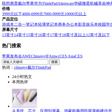
联想
惠普
戴尔
苹果
华为
ThinkPad
Alienware
华硕
微星
机械革命
神
价格
3999元以下
4000-6999元
7000-9999元
10000元以上
产品定位
游戏本
二合一笔记本
轻薄笔记本
商务办公本
影音娱乐本
校园学
屏幕尺寸
13英寸
14英寸
15英寸
16英寸
17英寸
18英寸及以上
12英寸及以下
热门搜索
苹果发布会
AWE
Chinajoy
IFA
mwc
CES Asia
CES
热词：
chinajoy
戴尔
ThinkPad
24小时热文
本周热评
从系统、芯片、应用到屏幕，鸿蒙电脑用防窥屏构建信息