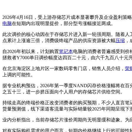
2026年4月16日，受上游存储芯片成本显著攀升及企业盈利策
电脑
在短期内出现明显提价，部分型号涨幅接近两成。
此次调价的核心动因在于存储芯片进入新一轮强周期。随着人工
点累计上涨逾三倍，消费级终端产品的供应资源被大幅
压缩
，
自2026年初以来，计划购置
笔记本
电脑的消费者普遍感受到价
拯救者Y7000单日调价幅度达四百二十元，由六千九百八十
在北京海淀区上地片区一家数码零售门店，销售人员介绍，
荣耀
上调的可能性。
据专业机构预估，2026年第一季度NAND闪存价格涨幅将在
之五十三，进一步挤压面向个人用户的存储芯片供给空间。
持续走高的终端价格正改变消费者的购买预期，不少人直言笔记
货量预测值，线下渠道客流量与实际销量较2025年同期呈现下
业内分析指出，当前存储芯片涨价周期尚无明显缓和迹象。为
对有实际购机需求的用户而言，短期内价格继续上行的可能性