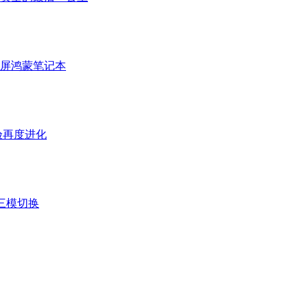
折叠屏鸿蒙笔记本
体验再度进化
三模切换