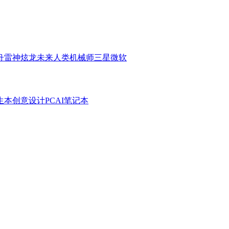
舟
雷神
炫龙
未来人类
机械师
三星
微软
生本
创意设计PC
AI笔记本