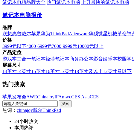
笔记本电脑品牌大全
热门笔记本电脑
上升最快的笔记本电脑
笔记本电脑报价
品牌
联想
惠普
戴尔
苹果
华为
ThinkPad
Alienware
华硕
微星
机械革命
神
价格
3999元以下
4000-6999元
7000-9999元
10000元以上
产品定位
游戏本
二合一笔记本
轻薄笔记本
商务办公本
影音娱乐本
校园学
屏幕尺寸
13英寸
14英寸
15英寸
16英寸
17英寸
18英寸及以上
12英寸及以下
热门搜索
苹果发布会
AWE
Chinajoy
IFA
mwc
CES Asia
CES
热词：
chinajoy
戴尔
ThinkPad
24小时热文
本周热评