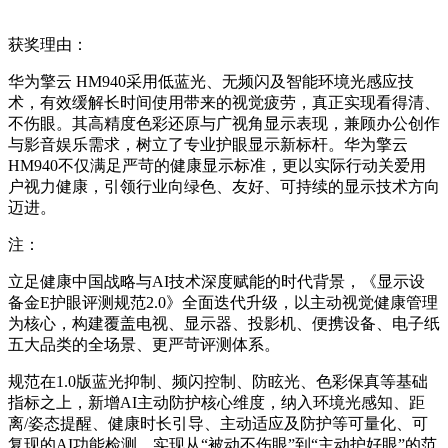
获奖理由：
华为擎云 HM940采用低蓝光、无频闪及智能环境光感应技
术，有效缓解长时间使用带来的视觉疲劳，真正实现看得清、
不伤眼。其高精度色彩还原与广视角显示表现，兼顾办公创作
与影音娱乐需求，树立了专业护眼显示新标杆。华为擎云
HM940不仅满足严苛的健康显示标准，更以实际行动关爱用
户视力健康，引领行业向绿色、友好、可持续的显示技术方向
迈进。
注：
立足健康中国战略与AI技术深度赋能的时代背景，《显示设
备金E护眼评测规范2.0》全面迭代升级，以主动视觉健康管理
为核心，构建覆盖电视、显示器、投影机、便携设备、电子纸
五大品类的全场景、更严苛评测体系。
规范在1.0版蓝光抑制、频闪控制、防眩光、色彩保真等基础
指标之上，新增AI主动防护核心维度，纳入环境光感知、距
离/姿态提醒、健康时长引导、主动适应及防护等可量化、可
复现的AI功能检测，实现从“被动不伤眼”到“主动护好眼”的范