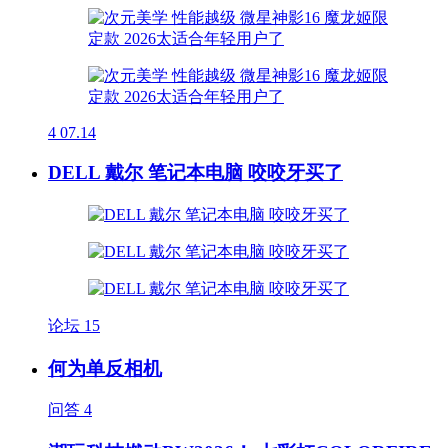
4
07.14
DELL 戴尔 笔记本电脑 咬咬牙买了
论坛
15
何为单反相机
问答
4