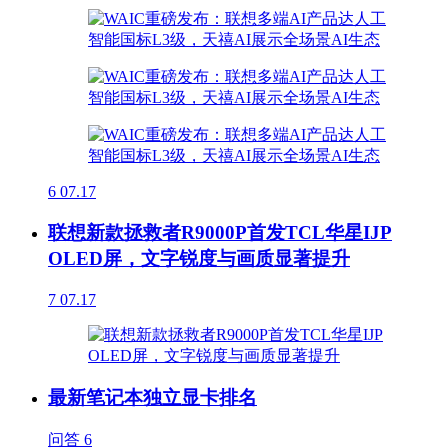
6
07.17
联想新款拯救者R9000P首发TCL华星IJP
OLED屏，文字锐度与画质显著提升
7
07.17
最新笔记本独立显卡排名
问答
6