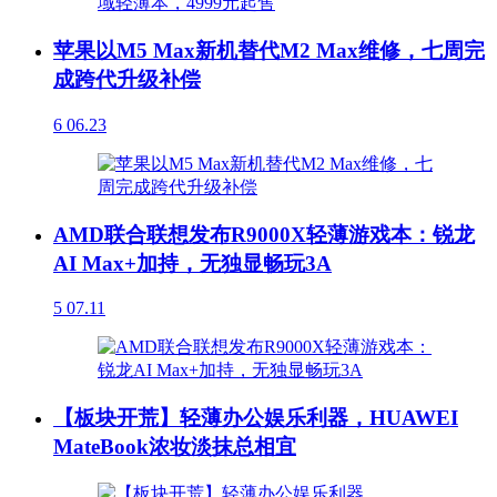
苹果以M5 Max新机替代M2 Max维修，七周完
成跨代升级补偿
6
06.23
AMD联合联想发布R9000X轻薄游戏本：锐龙
AI Max+加持，无独显畅玩3A
5
07.11
【板块开荒】轻薄办公娱乐利器，HUAWEI
MateBook浓妆淡抹总相宜