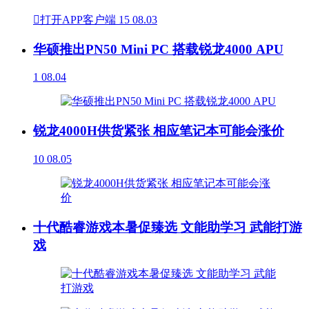

打开APP客户端
15
08.03
华硕推出PN50 Mini PC 搭载锐龙4000 APU
1
08.04
锐龙4000H供货紧张 相应笔记本可能会涨价
10
08.05
十代酷睿游戏本暑促臻选 文能助学习 武能打游
戏