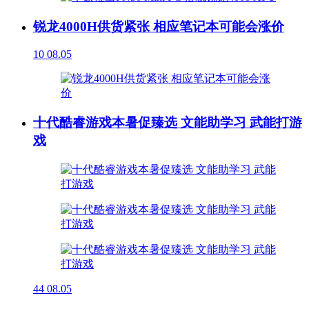
锐龙4000H供货紧张 相应笔记本可能会涨价
10
08.05
十代酷睿游戏本暑促臻选 文能助学习 武能打游
戏
44
08.05