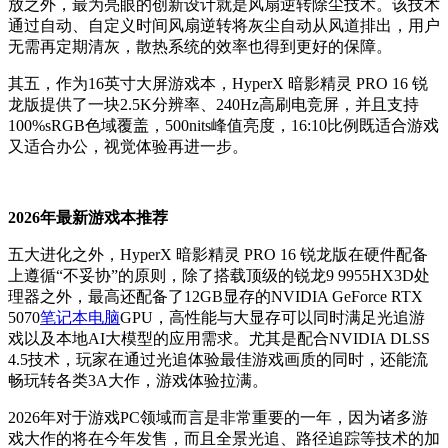
放之外，最为亮眼的创新设计就是风扇逆转除尘技术。该技术
通过自动、自定义时间风扇逆转将灰尘自动从风道排出，用户
无需再定期清灰，散热系统的效率也得到更好的保障。
其五，作为16英寸大屏游戏本，HyperX 暗影精灵 PRO 16 锐
龙版提供了一块2.5K分辨率、240Hz高刷电竞屏，并且支持
100%sRGB色域覆盖，500nits峰值亮度，16:10比例既适合游戏
又适合办公，视觉体验再进一步。
2026年最新游戏本推荐
五大进化之外，HyperX 暗影精灵 PRO 16 锐龙版在硬件配备
上遵循“不妥协”的原则，除了搭载顶级的锐龙9 9955HX3D处
理器之外，最高还配备了12GB显存的NVIDIA GeForce RTX
5070
笔记本电脑
GPU，高性能与大显存可以同时满足光追游
戏以及本地AI大模型的应用需求。尤其是配合NVIDIA DLSS
4.5技术，玩家在通过光追体验最佳游戏画质的同时，还能流
畅玩转各类3A大作，游戏体验拉满。
2026年对于游戏PC领域而言是非常重要的一年，因为诸多游
戏大作的将在今年发售，而且全景光追、路径追踪等技术的加