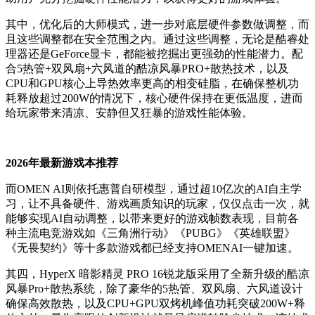
其中，优化后的大师模式，进一步对底层硬件参数做调整，而
且这些调整都在安全范围之内。通过这些调整，无论是酷睿处
理器还是GeForce显卡，都能被挖掘出更强劲的性能潜力。配
合5热管+双风扇+六风道的酷凉风暴PRO+散热技术，以及
CPU和GPU核心上导热效率更高的相变硅脂，在确保整机功
耗释放超过200W的情况下，核心硬件保持在更低温度，进而
给玩家带来清凉、安静但又狂暴的游戏性能体验。
2026年最新游戏本推荐
而OMEN AI则依托惠普自研模型，通过超10亿次的AI自主学
习，让不具备硬件、游戏画质知识的玩家，仅仅点击一次，就
能够实现AI自动调整，以带来更好的游戏帧数表现，目前各
种主流电竞游戏如《三角洲行动》《PUBG》《英雄联盟》
《无畏契约》等十多款游戏都已经支持OMENAI一键加速。
其四，HyperX 暗影精灵 PRO 16锐龙版采用了全新升级的酷凉
风暴Pro+散热系统，除了豪华的5热管、双风扇、六风道设计
确保高效散热，以及CPU+GPU双烤机峰值功耗突破200W+释