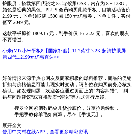
护眼屏，搭载第四代骁龙 8s 与澎湃 OS3，内存为 8 + 128G，
颜色是经典的黑色。PLUS 会员购买此款平板，目前活动售价
2199 元，下单领取满 1500 减 150 元优惠券，下单 1 件，实付
低至 2049 元。
这款平板原价 1869.15 元，到手价仅 1612.22 元，喜欢的朋友
不要错过。
小米(MI) 小米平板8【国家补贴】11.2英寸 3.2K 超清护眼屏
第四代...
2199元
优惠直达>>
好价情报来源于热心网友及商家积极的爆料推荐，商品的促销
折扣与价格信息可能出现实时变动，请各位在购买前务必核实
确认。如发现问题，欢迎各位通过页面上的“内容纠错”、“纠
错与问题建议”或直接发表“评论”等方式进行反馈。
搜罗全网紧俏数码尖儿货抄底价，分享抢购经验，
手把手教你羊毛如何薅，尽在【手慢无】。
展开全文
使用中关村在线APP，查看更多精彩资讯