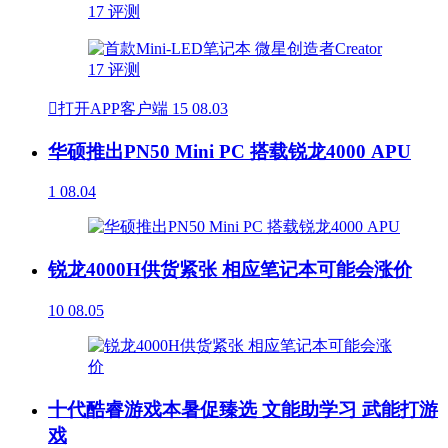

打开APP客户端
15
08.03
华硕推出PN50 Mini PC 搭载锐龙4000 APU
1
08.04
锐龙4000H供货紧张 相应笔记本可能会涨价
10
08.05
十代酷睿游戏本暑促臻选 文能助学习 武能打游
戏