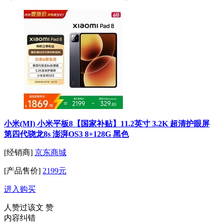
小米(MI) 小米平板8【国家补贴】11.2英寸 3.2K 超清护眼屏
第四代骁龙8s 澎湃OS3 8+128G 黑色
[经销商]
京东商城
[产品售价]
2199元
进入购买
人赞过该文
赞
内容纠错