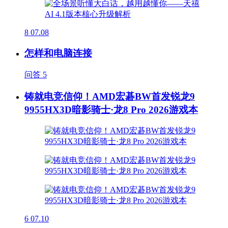
8
07.08
怎样和电脑连接
问答
5
铸就电竞信仰！AMD宏碁BW首发锐龙9
9955HX3D暗影骑士·龙8 Pro 2026游戏本
6
07.10