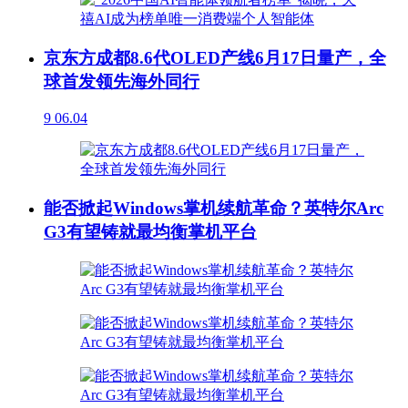
京东方成都8.6代OLED产线6月17日量产，全
球首发领先海外同行
9
06.04
能否掀起Windows掌机续航革命？英特尔Arc
G3有望铸就最均衡掌机平台