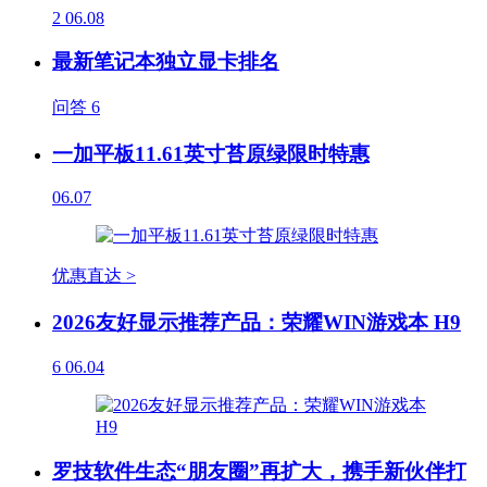
2
06.08
最新笔记本独立显卡排名
问答
6
一加平板11.61英寸苔原绿限时特惠
06.07
优惠直达 >
2026友好显示推荐产品：荣耀WIN游戏本 H9
6
06.04
罗技软件生态“朋友圈”再扩大，携手新伙伴打