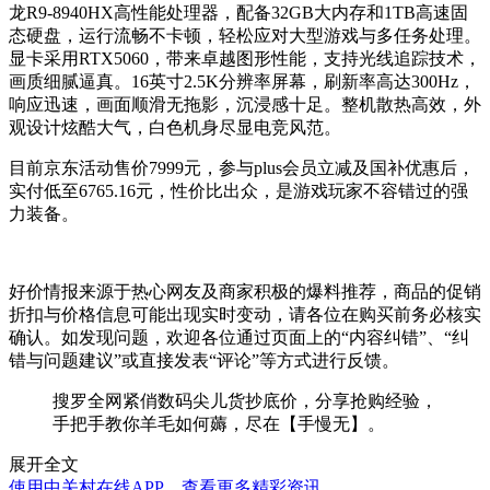
龙R9-8940HX高性能处理器，配备32GB大内存和1TB高速固
态硬盘，运行流畅不卡顿，轻松应对大型游戏与多任务处理。
显卡采用RTX5060，带来卓越图形性能，支持光线追踪技术，
画质细腻逼真。16英寸2.5K分辨率屏幕，刷新率高达300Hz，
响应迅速，画面顺滑无拖影，沉浸感十足。整机散热高效，外
观设计炫酷大气，白色机身尽显电竞风范。
目前京东活动售价7999元，参与plus会员立减及国补优惠后，
实付低至6765.16元，性价比出众，是游戏玩家不容错过的强
力装备。
好价情报来源于热心网友及商家积极的爆料推荐，商品的促销
折扣与价格信息可能出现实时变动，请各位在购买前务必核实
确认。如发现问题，欢迎各位通过页面上的“内容纠错”、“纠
错与问题建议”或直接发表“评论”等方式进行反馈。
搜罗全网紧俏数码尖儿货抄底价，分享抢购经验，
手把手教你羊毛如何薅，尽在【手慢无】。
展开全文
使用中关村在线APP，查看更多精彩资讯