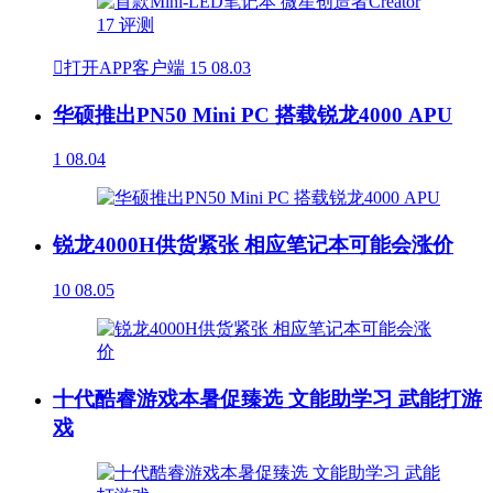

打开APP客户端
15
08.03
华硕推出PN50 Mini PC 搭载锐龙4000 APU
1
08.04
锐龙4000H供货紧张 相应笔记本可能会涨价
10
08.05
十代酷睿游戏本暑促臻选 文能助学习 武能打游
戏