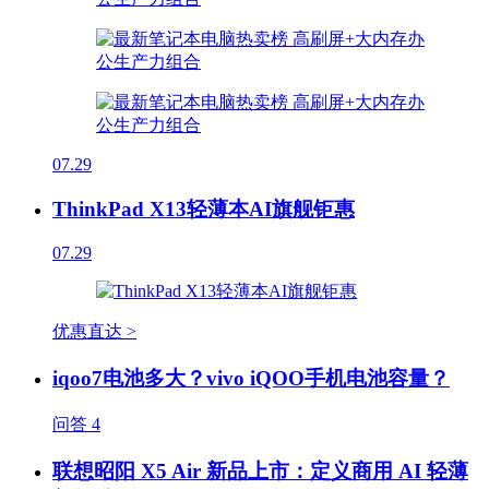
07.29
ThinkPad X13轻薄本AI旗舰钜惠
07.29
优惠直达 >
iqoo7电池多大？vivo iQOO手机电池容量？
问答
4
联想昭阳 X5 Air 新品上市：定义商用 AI 轻薄