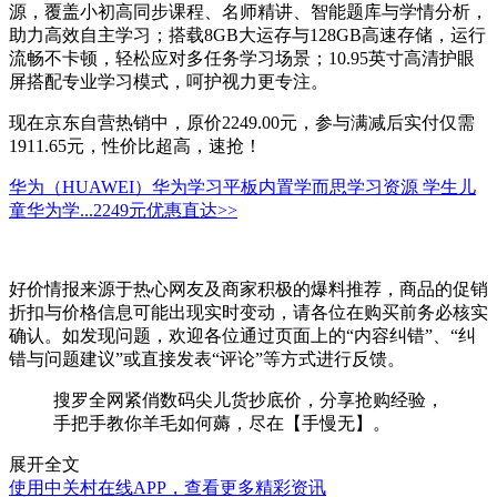
源，覆盖小初高同步课程、名师精讲、智能题库与学情分析，
助力高效自主学习；搭载8GB大运存与128GB高速存储，运行
流畅不卡顿，轻松应对多任务学习场景；10.95英寸高清护眼
屏搭配专业学习模式，呵护视力更专注。
现在京东自营热销中，原价2249.00元，参与满减后实付仅需
1911.65元，性价比超高，速抢！
华为（HUAWEI）华为学习平板内置学而思学习资源 学生儿
童华为学...
2249元
优惠直达>>
好价情报来源于热心网友及商家积极的爆料推荐，商品的促销
折扣与价格信息可能出现实时变动，请各位在购买前务必核实
确认。如发现问题，欢迎各位通过页面上的“内容纠错”、“纠
错与问题建议”或直接发表“评论”等方式进行反馈。
搜罗全网紧俏数码尖儿货抄底价，分享抢购经验，
手把手教你羊毛如何薅，尽在【手慢无】。
展开全文
使用中关村在线APP，查看更多精彩资讯