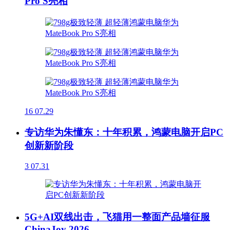
Pro S亮相
16
07.29
专访华为朱懂东：十年积累，鸿蒙电脑开启PC
创新新阶段
3
07.31
5G+AI双线出击，飞猫用一整面产品墙征服
ChinaJoy 2026