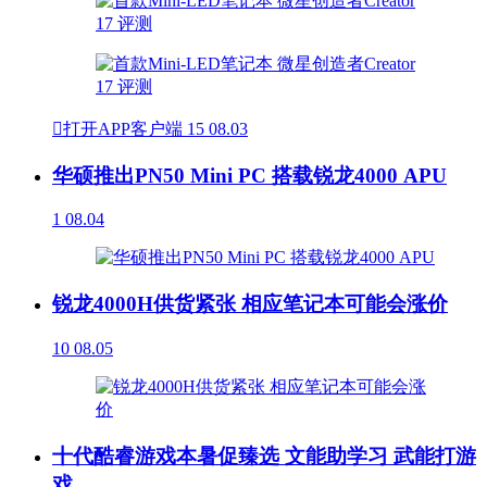

打开APP客户端
15
08.03
华硕推出PN50 Mini PC 搭载锐龙4000 APU
1
08.04
锐龙4000H供货紧张 相应笔记本可能会涨价
10
08.05
十代酷睿游戏本暑促臻选 文能助学习 武能打游
戏