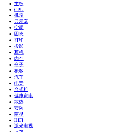
主板
CPU
机箱
显示器
空调
固态
打印
投影
耳机
内存
盒子
极客
汽车
电竞
台式机
健康家电
散热
安防
商显
HIFI
激光电视
冰箱