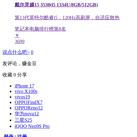
戴尔灵越15 3530(i5 1334U/8GB/512GB)
第13代英特尔酷睿i5，120Hz高刷屏，自适应散热
笔记本电脑排行榜第
8
名
￥
3699
说点什么吧~
0
发评论，赚金豆
收藏
0
分享
iPhone 17
vivo X100s
vivos19
OPPOFindX7
OPPOReno12
华为nova12
三星S25
iQOO Neo9S Pro
登录
|
注册