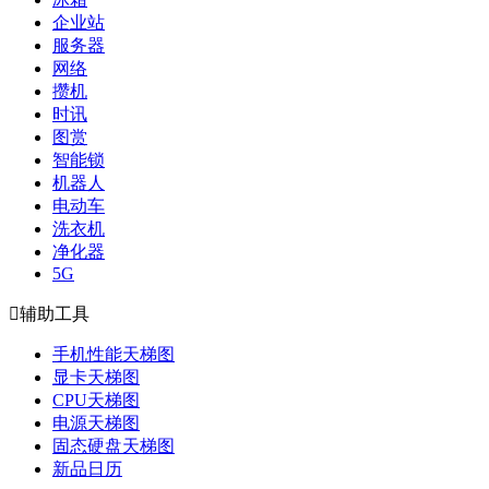
企业站
服务器
网络
攒机
时讯
图赏
智能锁
机器人
电动车
洗衣机
净化器
5G

辅助工具
手机性能天梯图
显卡天梯图
CPU天梯图
电源天梯图
固态硬盘天梯图
新品日历