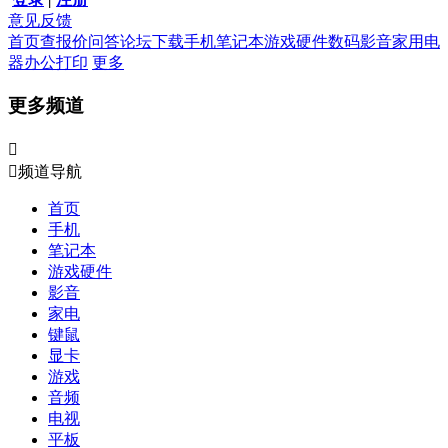
意见反馈
首页
查报价
问答
论坛
下载
手机
笔记本
游戏硬件
数码影音
家用电
器
办公打印
更多
更多频道


频道导航
首页
手机
笔记本
游戏硬件
影音
家电
键鼠
显卡
游戏
音频
电视
平板