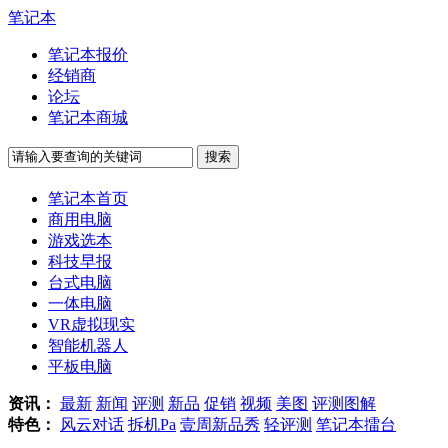
笔记本
笔记本报价
经销商
论坛
笔记本商城
笔记本首页
商用电脑
游戏选本
科技早报
台式电脑
一体电脑
VR虚拟现实
智能机器人
平板电脑
资讯：
最新
新闻
评测
新品
促销
视频
美图
评测图解
特色：
风云对话
拆机Pa
壹周新品秀
轻评测
笔记本擂台