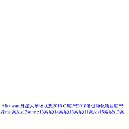
？
Alienware外星人
草场
联想2018 CJ
联想2018暑促
净化项目
联想
推荐
mst
索尼z13
sony z13
索尼t14
索尼t13
索尼t11
索尼s15
索尼s13
索