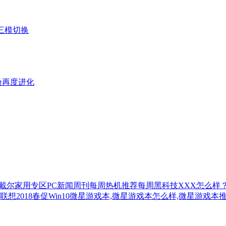
三模切换
体验再度进化
戴尔家用专区
PC新闻周刊
每周热机推荐
每周黑科技
XXX怎么样
联想2018春促
Win10
微星游戏本,微星游戏本怎么样,微星游戏本