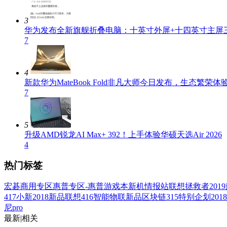
3
华为发布全新旗舰折叠电脑：十英寸外屏+十四英寸主屏
7
4
新款华为MateBook Fold非凡大师今日发布，生态繁荣
7
5
升级AMD锐龙AI Max+ 392！上手体验华硕天选Air 2026
4
热门标签
宏碁商用专区
惠普专区-惠普游戏本
新机情报站
联想拯救者2019
417小新2018新品
联想416智能物联新品
区块链
315特别企划2018
尼pro
最新
|
相关