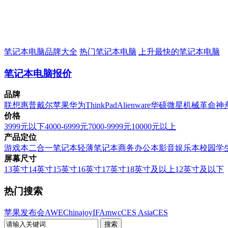
笔记本电脑品牌大全
热门笔记本电脑
上升最快的笔记本电脑
笔记本电脑报价
品牌
联想
惠普
戴尔
苹果
华为
ThinkPad
Alienware
华硕
微星
机械革命
神
价格
3999元以下
4000-6999元
7000-9999元
10000元以上
产品定位
游戏本
二合一笔记本
轻薄笔记本
商务办公本
影音娱乐本
校园学
屏幕尺寸
13英寸
14英寸
15英寸
16英寸
17英寸
18英寸及以上
12英寸及以下
热门搜索
苹果发布会
AWE
Chinajoy
IFA
mwc
CES Asia
CES