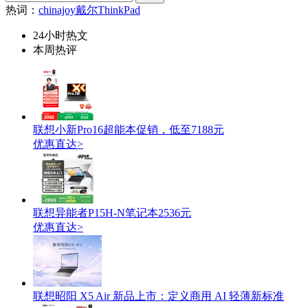
热词：
chinajoy
戴尔
ThinkPad
24小时热文
本周热评
联想小新Pro16超能本促销，低至7188元
优惠直达>
联想异能者P15H-N笔记本2536元
优惠直达>
联想昭阳 X5 Air 新品上市：定义商用 AI 轻薄新标准