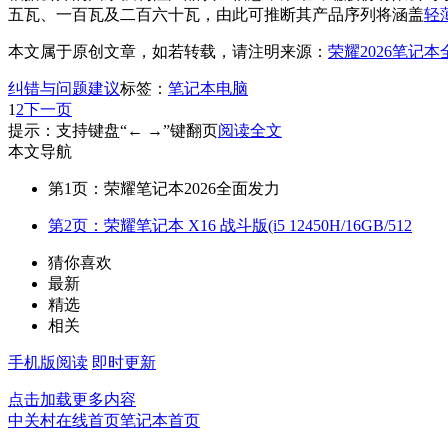
五瓦、一百瓦及二百六十瓦，由此可推断其产品序列将涵盖
轻
本文属于原创文章，如若转载，请注明来源：
荣耀2026笔记
纠错与问题建议
标签：
笔记本电脑
1
2
下一页
提示：支持键盘“← →”键翻页
阅读全文
本文导航
第1页：荣耀笔记本2026全面发力
第2页：荣耀笔记本 X16 战斗版(i5 12450H/16GB/512
猜你喜欢
最新
精选
相关
手机版阅读
即时更新
点击加载更多内容
中关村在线首页
笔记本首页