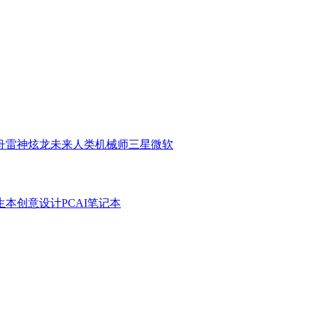
舟
雷神
炫龙
未来人类
机械师
三星
微软
生本
创意设计PC
AI笔记本