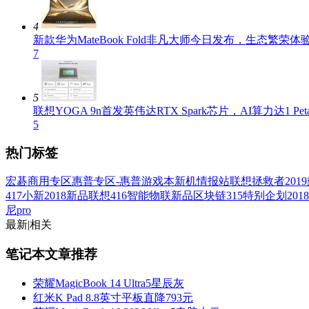
4
新款华为MateBook Fold非凡大师今日发布，生态繁荣
7
5
联想YOGA 9n首发英伟达RTX Spark芯片，AI算力达1 Petaf
5
热门标签
宏碁商用专区
惠普专区-惠普游戏本
新机情报站
联想拯救者2019
417小新2018新品
联想416智能物联新品
区块链
315特别企划2018
尼pro
最新
|
相关
笔记本文章推荐
荣耀MagicBook 14 Ultra5星辰灰
红米K Pad 8.8英寸平板直降793元