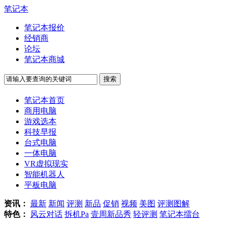
笔记本
笔记本报价
经销商
论坛
笔记本商城
笔记本首页
商用电脑
游戏选本
科技早报
台式电脑
一体电脑
VR虚拟现实
智能机器人
平板电脑
资讯：
最新
新闻
评测
新品
促销
视频
美图
评测图解
特色：
风云对话
拆机Pa
壹周新品秀
轻评测
笔记本擂台