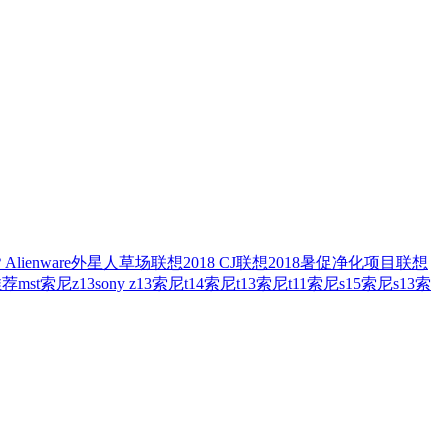
？
Alienware外星人
草场
联想2018 CJ
联想2018暑促
净化项目
联想
推荐
mst
索尼z13
sony z13
索尼t14
索尼t13
索尼t11
索尼s15
索尼s13
索