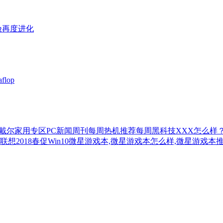
体验再度进化
lop
戴尔家用专区
PC新闻周刊
每周热机推荐
每周黑科技
XXX怎么样
联想2018春促
Win10
微星游戏本,微星游戏本怎么样,微星游戏本