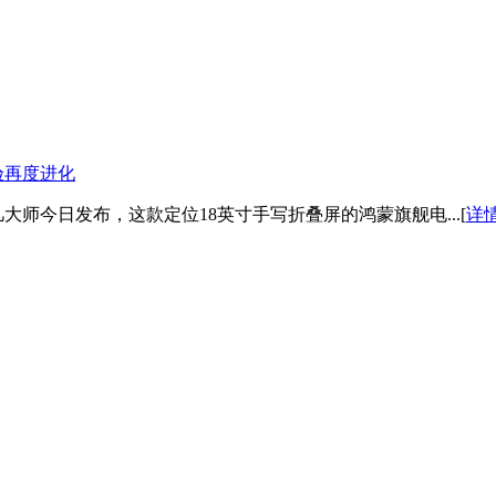
体验再度进化
d非凡大师今日发布，这款定位18英寸手写折叠屏的鸿蒙旗舰电...[
详