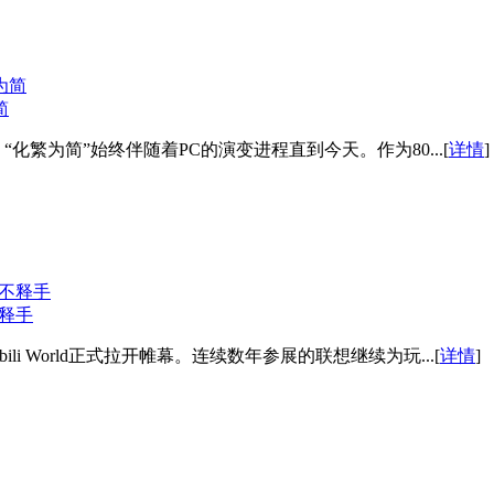
简
化繁为简”始终伴随着PC的演变进程直到今天。作为80...[
详情
]
不释手
ili World正式拉开帷幕。连续数年参展的联想继续为玩...[
详情
]