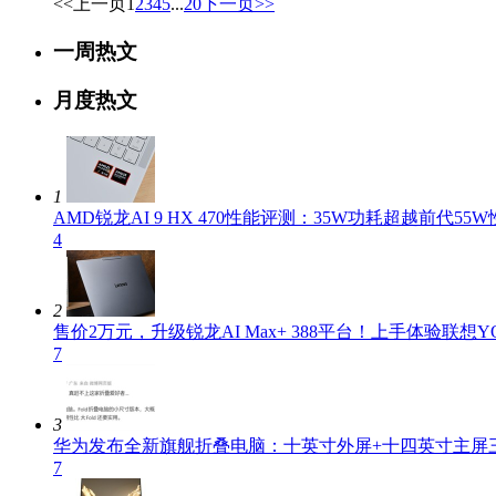
<<上一页
1
2
3
4
5
...
20
下一页>>
一周热文
月度热文
1
AMD锐龙AI 9 HX 470性能评测：35W功耗超越前代55
4
2
售价2万元，升级锐龙AI Max+ 388平台！上手体验联想YOG
7
3
华为发布全新旗舰折叠电脑：十英寸外屏+十四英寸主屏
7