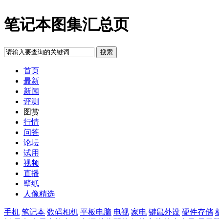
笔记本图集汇总页
首页
最新
新闻
评测
图赏
行情
问答
论坛
试用
视频
直播
壁纸
人像精选
手机
笔记本
数码相机
平板电脑
电视
家电
键鼠外设
硬件存储