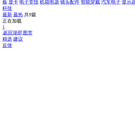
板
显卡
电子竞技
机箱电源
镜头配件
智能穿戴
汽车电子
显示
科技
最新
最热
共
9
篇
正在加载
1
返回顶部
图赏
精选
建议
反馈