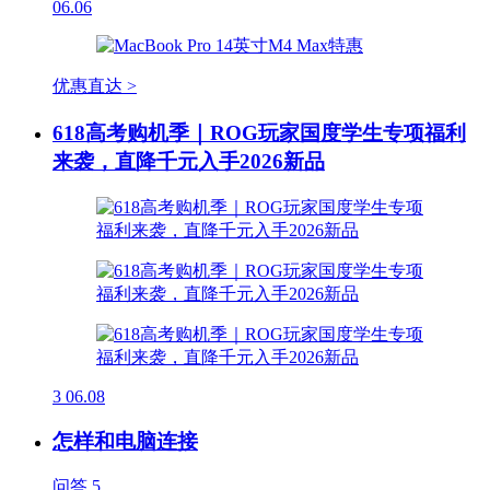
06.06
优惠直达 >
618高考购机季｜ROG玩家国度学生专项福利
来袭，直降千元入手2026新品
3
06.08
怎样和电脑连接
问答
5