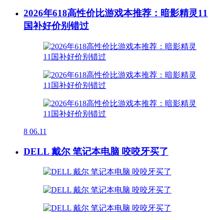
2026年618高性价比游戏本推荐：暗影精灵11
国补好价别错过
8
06.11
DELL 戴尔 笔记本电脑 咬咬牙买了