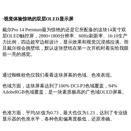
·视觉体验惊艳的双层OLED显示屏
戴尔Pro 14 Premium最为惊艳的还是它所配备的这块14英寸双
层OLED触控屏，2880×1800分辨率、60Hz刷新率、16:10生产
力比例，四边超窄边框设计，显示效果和视觉沉浸感拉满。而
且戴尔很会挑壁纸，默认这张壁纸在第一次开机时着实给我眼
前一亮的感觉。
通过蜘蛛校色仪我们看看这块屏幕的色域、色准表现。
色域方面，这块屏幕达到了100% DCI-P3色域覆盖，94%
AdobeRGB色域覆盖，是一块素质极高的广色域OLED屏幕。
色准方面，平均ΔE值为0.73，最大也仅为1.23，达到了专业级
显示器的色准水平，各种色彩偏离度极低，还原准确。