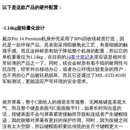
以下是这款产品的硬件配置：
·1.14kg超轻量化设计
戴尔Pro 14 Premium机身外壳采用了90%回收镁材质打造，因
此是一款环保产品。其表面采用阳极氧化工艺，有着细腻的触
摸手感。而且这种材质有助于降低整个机身的配重，所以它的
单机重量仅为1.14kg，在目前的
14英寸笔记本
里应该是相对非
常轻薄的产品之一了。同时，镁合金材质有着不错的耐用性与
抗压性，经常外出移动办公，或者办公环境比较复杂的用户，
也不用担心产品被轻易损坏。而且它还通过了MIL-STD-810H
军标测试，更能适应严苛环境的安全需求。
掀开屏幕，整个C面给人的感觉非常规整。无网格键盘美观大
气，而且整个键盘表面与C面面板平行，如果长时间合盖的
话，按键表面不会与屏幕紧密接触而导致粘连或者产生键帽痕
迹，因此能够对屏幕有更好的保护作用。同时，因为按键之间
没有太大空隙，所以键帽面积要比传统的全尺寸键帽更大一