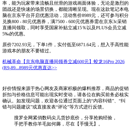
率，能为玩家带来流畅且丝滑的游戏画面体验，无论是激烈的
团战还是快速的场景切换，都能清晰呈现。现在这款笔记本电
脑在京东平台开启优惠活动，活动售价8989元，还可参与积分
兑换800 - 80元优惠券，满7500 - 600元优惠券需在京东3c采销
直播间领取，同时享受国家补贴立减15％以及PLUS会员立减
5‰的优惠。
原价7202.93元，下单1件，实付低至6871.64元，想入手高性能
游戏本的朋友不要错过。
机械革命【京东电脑直播间领券立减600元】蛟龙16Pro 2026
(R9-89...
8989元
优惠直达>>
好价情报来源于热心网友及商家积极的爆料推荐，商品的促销
折扣与价格信息可能出现实时变动，请各位在购买前务必核实
确认。如发现问题，欢迎各位通过页面上的“内容纠错”、“纠
错与问题建议”或直接发表“评论”等方式进行反馈。
搜罗全网紧俏数码尖儿货抄底价，分享抢购经验，
手把手教你羊毛如何薅，尽在【手慢无】。