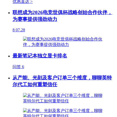
优惠直达 >
联想成为2026电竞世俱杯战略创始合作伙伴，
为赛事提供强劲动力
8
07.28
最新笔记本独立显卡排名
问答
6
从产能、光刻及客户订单三个维度，聊聊英特
尔代工如何重塑信任