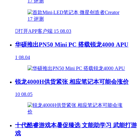

打开APP客户端
15
08.03
华硕推出PN50 Mini PC 搭载锐龙4000 APU
1
08.04
锐龙4000H供货紧张 相应笔记本可能会涨价
10
08.05
十代酷睿游戏本暑促臻选 文能助学习 武能打游
戏