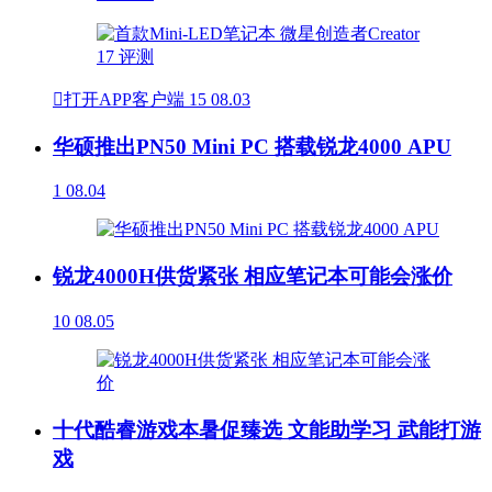

打开APP客户端
15
08.03
华硕推出PN50 Mini PC 搭载锐龙4000 APU
1
08.04
锐龙4000H供货紧张 相应笔记本可能会涨价
10
08.05
十代酷睿游戏本暑促臻选 文能助学习 武能打游
戏