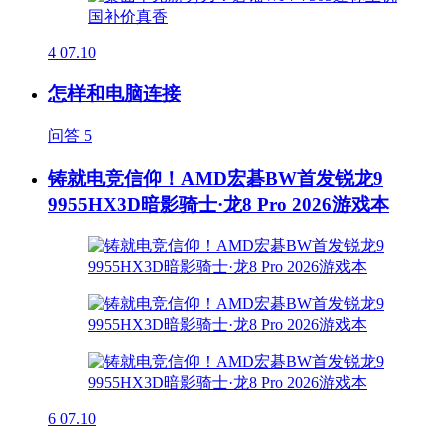
4
07.10
怎样和电脑连接
问答
5
铸就电竞信仰！AMD宏碁BW首发锐龙9
9955HX3D暗影骑士·龙8 Pro 2026游戏本
6
07.10