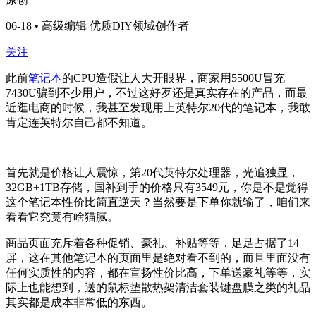
06-18 • 高级编辑 优质DIY领域创作者
关注
此前
笔记本
的CPU造假让人大开眼界，商家用5500U冒充
7430U骗到不少用户，不过这好歹还是真实存在的产品，而最
近逛电商的时候，我甚至发现用上英特尔20代的笔记本，我敢
肯定连英特尔自己都不知道。
首先就是价格让人震惊，第20代英特尔处理器，光追独显，
32GB+1TB存储，国补到手的价格只有3549元，你是不是觉得
这个笔记本性价比简直逆天？当然要是下单你就输了，咱们来
看看它究竟有啥猫腻。
商品页面充斥着各种促销、豪礼、补贴等等，足足占据了14
屏，这在其他笔记本的页面里是绝对看不到的，而且里面没有
任何实质性的内容，都在宣扬性价比高，下单送豪礼等等，实
际上也能想到，送的鼠标垫散热架清洁套装键盘膜之类的礼品
其实都是成本非常低的东西。