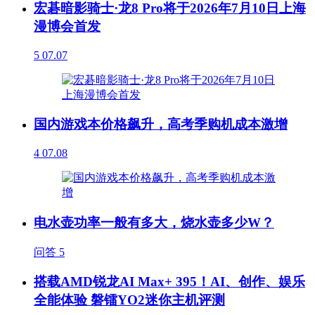
宏碁暗影骑士·龙8 Pro将于2026年7月10日上海
漫博会首发
5
07.07
国内游戏本价格飙升，高考季购机成本激增
4
07.08
电水壶功率一般有多大，烧水壶多少W？
问答
5
搭载AMD锐龙AI Max+ 395！AI、创作、娱乐
全能体验 磐镭YO2迷你主机评测