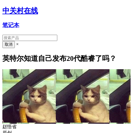
中关村在线
笔记本
×
英特尔知道自己发布20代酷睿了吗？
赵悟省
原创