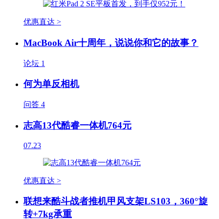
优惠直达 >
MacBook Air十周年，说说你和它的故事？
论坛
1
何为单反相机
问答
4
志高13代酷睿一体机764元
07.23
优惠直达 >
联想来酷斗战者推机甲风支架LS103，360°旋
转+7kg承重