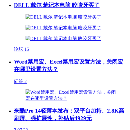
DELL 戴尔 笔记本电脑 咬咬牙买了
论坛
15
Word禁用宏、Excel禁用宏设置方法，关闭宏
在哪里设置方法？
问答
2
来酷Pro 14轻薄本发布：双平台加持、2.8K高
刷屏、强扩展性，补贴后4929元
7
07.22