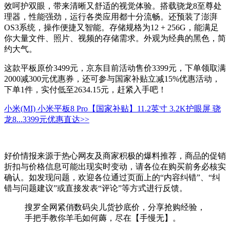
效呵护双眼，带来清晰又舒适的视觉体验。搭载骁龙8至尊处
理器，性能强劲，运行各类应用都十分流畅。还预装了澎湃
OS3系统，操作便捷又智能。存储规格为12 + 256G，能满足
你大量文件、照片、视频的存储需求。外观为经典的黑色，简
约大气。
这款平板原价3499元，京东目前活动售价3399元，下单领取满
2000减300元优惠券，还可参与国家补贴立减15%优惠活动，
下单1件，实付低至2634.15元，赶紧入手吧！
小米(MI) 小米平板8 Pro【国家补贴】11.2英寸 3.2K护眼屏 骁
龙8...
3399元
优惠直达>>
好价情报来源于热心网友及商家积极的爆料推荐，商品的促销
折扣与价格信息可能出现实时变动，请各位在购买前务必核实
确认。如发现问题，欢迎各位通过页面上的“内容纠错”、“纠
错与问题建议”或直接发表“评论”等方式进行反馈。
搜罗全网紧俏数码尖儿货抄底价，分享抢购经验，
手把手教你羊毛如何薅，尽在【手慢无】。