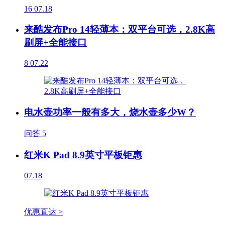
16
07.18
来酷发布Pro 14轻薄本：双平台可选，2.8K高
刷屏+全能接口
8
07.22
电水壶功率一般有多大，烧水壶多少W？
问答
5
红米K Pad 8.9英寸平板钜惠
07.18
优惠直达 >