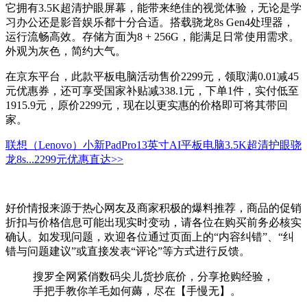
它拥有3.5K超清护眼屏幕，能带来绝佳的视觉体验，无论是学
习办公还是影音娱乐都十分合适。搭载骁龙8s Gen4处理器，
运行流畅高效。存储方面为8 + 256G，能满足日常使用需求。
外观为灰色，简约大气。
在京东平台，此款平板电脑活动售价2299元，领取满0.01减45
元优惠券，还可享受国家补贴减338.1元，下单1件，实付低至
1915.9元，原价2299元，现在以更实惠的价格即可将其带回
家。
联想（Lenovo）小新PadPro13英寸AI平板电脑3.5K超清护眼骁
龙8s...
2299元
优惠直达>>
好价情报来源于热心网友及商家积极的爆料推荐，商品的促销
折扣与价格信息可能出现实时变动，请各位在购买前务必核实
确认。如发现问题，欢迎各位通过页面上的“内容纠错”、“纠
错与问题建议”或直接发表“评论”等方式进行反馈。
搜罗全网紧俏数码尖儿货抄底价，分享抢购经验，
手把手教你羊毛如何薅，尽在【手慢无】。