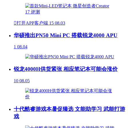

打开APP客户端
15
08.03
华硕推出PN50 Mini PC 搭载锐龙4000 APU
1
08.04
锐龙4000H供货紧张 相应笔记本可能会涨价
10
08.05
十代酷睿游戏本暑促臻选 文能助学习 武能打游
戏