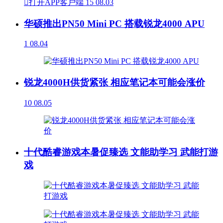

打开APP客户端
15
08.03
华硕推出PN50 Mini PC 搭载锐龙4000 APU
1
08.04
锐龙4000H供货紧张 相应笔记本可能会涨价
10
08.05
十代酷睿游戏本暑促臻选 文能助学习 武能打游
戏