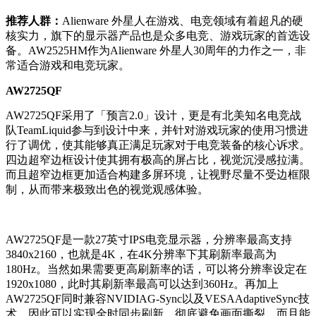
推荐人群：
Alienware 外星人在游戏、电竞领域有着超凡的硬
核实力，旗下的显示器产品也是众多电竞、游戏玩家的首选设
备。AW2525HM作为Alienware 外星人30周年的力作之一，非
常适合游戏和电竞玩家。
AW2725QF
AW2725QF采用了「预言2.0」设计，更是有北美知名电竞战
队TeamLiquid参与到设计中来，并针对游戏玩家的使用习惯进
行了调优，使其能够真正满足玩家对于电竞装备的核心诉求。
四边超窄边框设计使其拥有极高的屏占比，视觉沉浸感拉满。
而且超窄边框更加适合构建多屏环境，让视野尽量不受边框限
制，从而带来极致出色的视觉观感体验。
AW2725QF是一款27英寸IPS电竞显示器，分辨率最高支持
3840x2160，也就是4K，在4K分辨率下其刷新率最高为
180Hz。当然如果需要更高刷新率的话，可以将分辨率设定在
1920x1080，此时其刷新率最高可以达到360Hz。再加上
AW2725QF同时兼容NVIDIAG-Sync以及VESAAdaptiveSync技
术，因此可以实现全时同步刷新，彻底避免画面撕裂，而且能