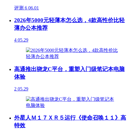
评测
6
06.01
2026年5000元轻薄本怎么选，4款高性价比轻
薄办公本推荐
4
05.29
高通推出骁龙C平台，重塑入门级笔记本电脑
体验
2
05.29
外星人Ｍ１７ＸＲ５运行《使命召唤１１》高
特效