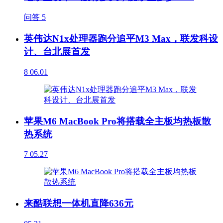
问答
5
英伟达N1x处理器跑分追平M3 Max，联发科设
计、台北展首发
8
06.01
苹果M6 MacBook Pro将搭载全主板均热板散
热系统
7
05.27
来酷联想一体机直降636元