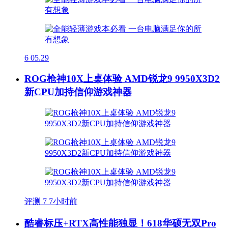
6
05.29
ROG枪神10X上桌体验 AMD锐龙9 9950X3D2
新CPU加持信仰游戏神器
评测
7
7小时前
酷睿标压+RTX高性能独显！618华硕无双Pro