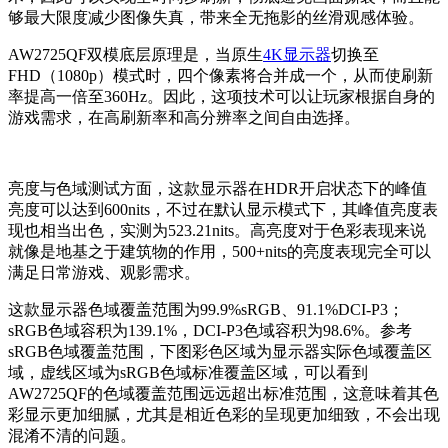
够最大限度减少图像失真，带来全无拖影的丝滑观感体验。
AW2725QF双模底层原理是，当原生
4K显示器
切换至
FHD（1080p）模式时，四个像素将合并成一个，从而使刷新
率提高一倍至360Hz。因此，这项技术可以让玩家根据自身的
游戏需求，在高刷新率和高分辨率之间自由选择。
亮度与色域测试方面，这款显示器在HDR开启状态下的峰值
亮度可以达到600nits，不过在默认显示模式下，其峰值亮度表
现也相当出色，实测为523.21nits。高亮度对于色彩表现来说
就像是地基之于建筑物的作用，500+nits的亮度表现完全可以
满足日常游戏、观影需求。
这款显示器色域覆盖范围为99.9%sRGB、91.1%DCI-P3；
sRGB色域容积为139.1%，DCI-P3色域容积为98.6%。参考
sRGB色域覆盖范围，下图彩色区域为显示器实际色域覆盖区
域，虚线区域为sRGB色域标准覆盖区域，可以看到
AW2725QF的色域覆盖范围远远超出标准范围，这意味着其色
彩显示更加细腻，尤其是相近色彩的呈现更加细致，不会出现
混淆不清的问题。