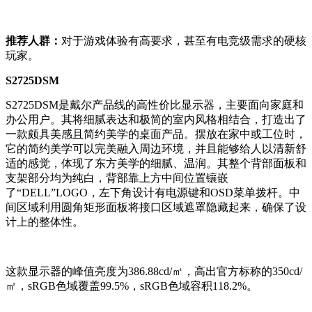
推荐人群：
对于游戏体验有高要求，甚至有电竞级需求的硬核
玩家。
S2725DSM
S2725DSM是戴尔产品线的高性价比显示器，主要面向家庭和
办公用户。其将细腻表达和极简的室内风格相结合，打造出了
一款颇具美感且简约美学的桌面产品。摆放在家中或工位时，
它的简约美学可以完美融入周边环境，并且能够给人以清新舒
适的感觉，体现了东方美学的细腻、温润。其整个背部面板和
支架部分均为纯白，背部靠上方中间位置镶嵌
了“DELL”LOGO，左下角设计有电源键和OSD菜单拨杆。中
间区域利用圆角矩形面板将接口区域遮罩隐藏起来，确保了设
计上的整体性。
这款显示器的峰值亮度为386.88cd/㎡，高出官方标称的350cd/
㎡，sRGB色域覆盖99.5%，sRGB色域容积118.2%。