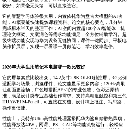
较好，如果毫无头绪，可以直接选它。
它的智慧学习体验很实用，内置依托华为盘古大模型的AI功
能，AI概要能快速提炼课程资料、论文的核心要点，几分钟
完成原本半天的整理工作；AI空间内置超100个AI智能体，梳
理论文框架、文案润色等需求均能满足，全方位辅助学习。超
级终端功能实现与华为设备无缝协同，课件一键同步、平板电
脑作扩展屏，实现一屏看课一屏做笔记，学习效率翻倍。
2026年大学生用笔记本电脑哪一款比较好
它的屏幕素质比较出众，14.2英寸2.8K OLED触控屏，3:2比例
适配学习场景，浏览课件、论文能显示更多内容；120Hz高刷
让画面更流畅，广色域搭配ΔE<1的专业色准，色彩还原精
准，满足设计类专业基础创作需求。支持高精度触控和第三代
HUAWEI M-Pencil，可直接在文档、设计稿上批注、写思路，
操作更便捷。
性能上，英特尔Ultra高性能处理器搭配华为鲨鱼鳍散热风扇，
性能释放达40W，网课、PS、CAD等均能流畅运行，轻松应