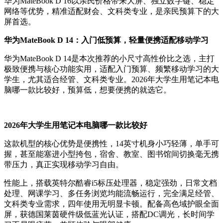
华为MateBook D 16以亲民价格带来大屏、独立数字键、稳定
网络等优势，精准适配财会、文科类专业，是亲民预算下的大
屏首选。
华为MateBook D 14：入门低预算，轻量便携适配移动学习
华为MateBook D 14是本次推荐的小尺寸高性价比之选，主打
极致便携与核心功能实用，适配入门预算、频繁移动学习的大
学生，尤其适合经管、文科类专业。2026年大学生用笔记本电
脑哪一款比较好，预算低，想要便携的就选它。
2026年大学生用笔记本电脑哪一款比较好
这款机型的核心优势是便携性，14英寸机身小巧轻薄，单手可
握，甚至能塞进小型挎包，宿舍、教室、图书馆间切换毫无携
带压力，真正实现移动学习自由。
性能上，搭载英特尔酷睿i5标压处理器，稳定强劲，日常文档
处理、网课学习、多任务浏览均能流畅运行，完全满足经管、
文科类专业需求，四年使用无明显卡顿。配备高色域护眼全面
屏，获德国莱茵硬件级低蓝光认证，搭配DC调光，长时间学