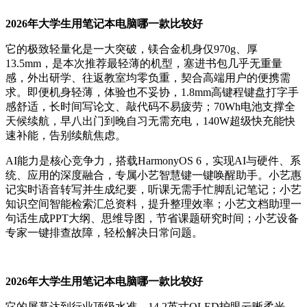
2026年大学生用笔记本电脑哪一款比较好
它的极致轻量化是一大突破，镁合金机身仅970g、厚
13.5mm，是本次推荐最轻薄的机型，塞进书包几乎无重量
感，外出研学、往返教室均零负重，契合高端用户的便携需
求。即便机身轻薄，体验也不妥协，1.8mm高键程键盘打字手
感舒适，长时间写论文、敲代码不易疲劳；70Wh电池支撑全
天候续航，早八出门到晚自习无需充电，140W超级快充能快
速补能，告别续航焦虑。
AI能力是核心竞争力，搭载HarmonyOS 6，实现AI与硬件、系
统、应用的深度融合，专属小艺智慧键一键唤醒助手。小艺惠
记实时语音转写并生成纪要，听课无需手忙脚乱记笔记；小艺
知识空间智能检索汇总资料，提升整理效率；小艺文档助理一
句话生成PPT大纲、思维导图，节省课题研究时间；小艺设备
专家一键排查故障，轻松解决日常问题。
2026年大学生用笔记本电脑哪一款比较好
它的屏幕达到行业顶级水准，14.2英寸OLED护眼云晰柔光