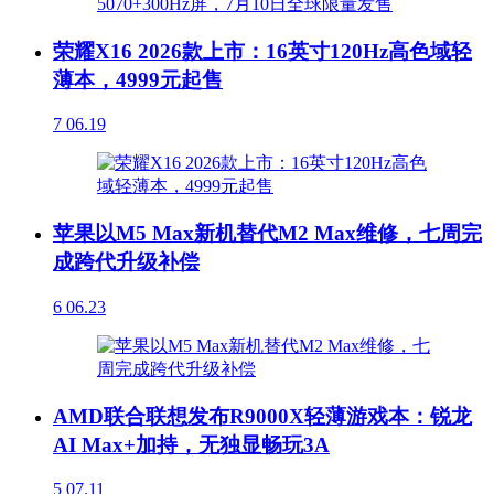
荣耀X16 2026款上市：16英寸120Hz高色域轻
薄本，4999元起售
7
06.19
苹果以M5 Max新机替代M2 Max维修，七周完
成跨代升级补偿
6
06.23
AMD联合联想发布R9000X轻薄游戏本：锐龙
AI Max+加持，无独显畅玩3A
5
07.11