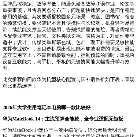
品牌品控稳定、故障率低，能避免设备故障耽误作业、论文等
重要事项，且售后网点分布广，问题能快速解决，是四年稳定
使用的基础。其次要适配校园多元场景，教室、图书馆、宿舍
的频繁切换，要求笔记本兼具便携性与长续航，机身轻巧易携
带，续航能支撑全天候使用，告别找插座的尴尬。再者需精准
匹配专业需求，经管、文科类以文档、表格为主，对硬件要求
适中；设计、传媒类重屏幕色域、色准；理工科需要足够性能
支撑专业软件，盲目选机易出现性能不够或浪费的情况。最后
坚守实用至上，不盲目追极致性能，控制预算的同时，重视跨
设备互联能力，与手机、平板的无缝协同能大幅提升学习效
率。
此次推荐的四款华为机型核心配置与国补后售价如下表，直观
对比更易选择：
2026年大学生用笔记本电脑哪一款比较好
华为MateBook 14：主流预算全能款，全专业适配无短板
华为MateBook 14定位于主流中端价位，综合素质无明显短
板，适配绝大多数专业。2026年大学生用笔记本电脑哪一款比