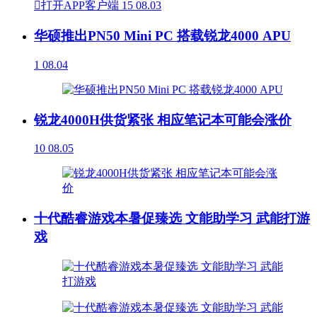

打开APP客户端
15
08.03
华硕推出PN50 Mini PC 搭载锐龙4000 APU
1
08.04
锐龙4000H供货紧张 相应笔记本可能会涨价
10
08.05
十代酷睿游戏本暑促臻选 文能助学习 武能打游
戏