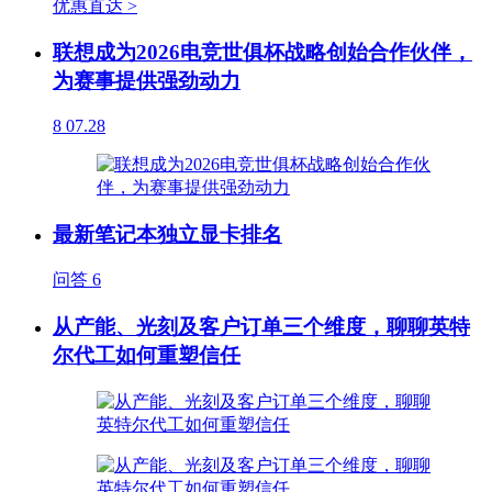
优惠直达 >
联想成为2026电竞世俱杯战略创始合作伙伴，
为赛事提供强劲动力
8
07.28
最新笔记本独立显卡排名
问答
6
从产能、光刻及客户订单三个维度，聊聊英特
尔代工如何重塑信任