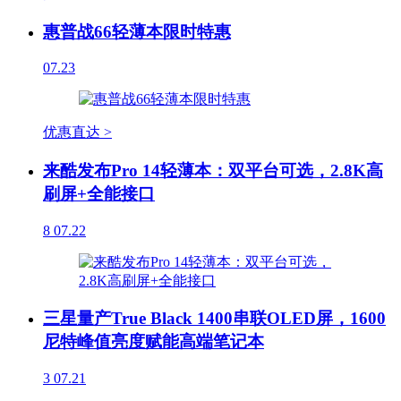
惠普战66轻薄本限时特惠
07.23
优惠直达 >
来酷发布Pro 14轻薄本：双平台可选，2.8K高
刷屏+全能接口
8
07.22
三星量产True Black 1400串联OLED屏，1600
尼特峰值亮度赋能高端笔记本
3
07.21