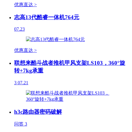
优惠直达 >
志高13代酷睿一体机764元
07.23
优惠直达 >
联想来酷斗战者推机甲风支架LS103，360°旋
转+7kg承重
3
07.21
h3c路由器密码破解
问答
3