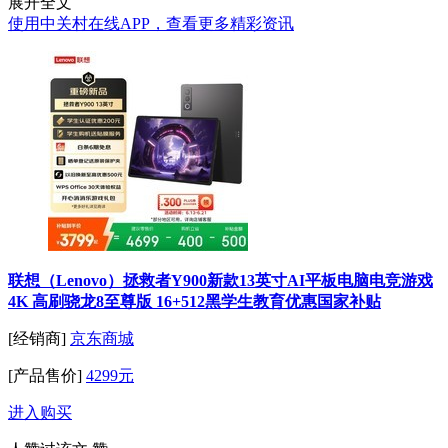
展开全文
使用中关村在线APP，查看更多精彩资讯
联想（Lenovo）拯救者Y900新款13英寸AI平板电脑电竞游戏
4K 高刷骁龙8至尊版 16+512黑学生教育优惠国家补贴
[经销商]
京东商城
[产品售价]
4299元
进入购买