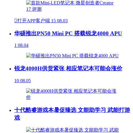

打开APP客户端
15
08.03
华硕推出PN50 Mini PC 搭载锐龙4000 APU
1
08.04
锐龙4000H供货紧张 相应笔记本可能会涨价
10
08.05
十代酷睿游戏本暑促臻选 文能助学习 武能打游
戏