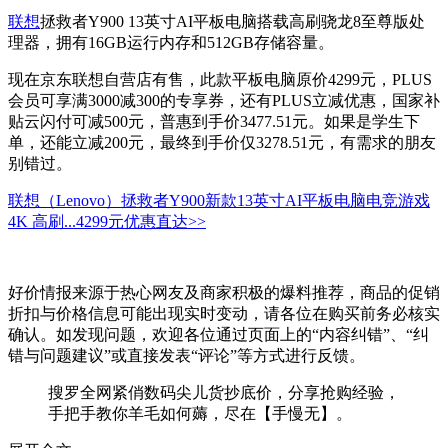
联想
拯救者Y900 13英寸AI平板电脑搭载高刷骁龙8至尊版处
理器，拥有16GB运行内存和512GB存储容量。
现在京东联想自营店有售，此款平板电脑原价4299元，PLUS
会员可享满3000减300的专享券，还有PLUS立减优惠，国家补
贴云闪付可减500元，普惠到手价3477.51元。如果是学生下
单，还能立减200元，最终到手价仅3278.51元，有需求的朋友
别错过。
联想（Lenovo）拯救者Y900新款13英寸AI平板电脑电竞游戏
4K 高刷...
4299元
优惠直达>>
好价情报来源于热心网友及商家积极的爆料推荐，商品的促销
折扣与价格信息可能出现实时变动，请各位在购买前务必核实
确认。如发现问题，欢迎各位通过页面上的“内容纠错”、“纠
错与问题建议”或直接发表“评论”等方式进行反馈。
搜罗全网紧俏数码尖儿货抄底价，分享抢购经验，
手把手教你羊毛如何薅，尽在【手慢无】。