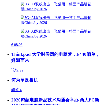
6
08.03
Thinkpad 大学时候圆的电脑梦，E440晒单，
姗姗而来
论坛
22
何为单反相机
问答
4
2026鸿蒙电脑新品技术沟通会举办 两大PC新