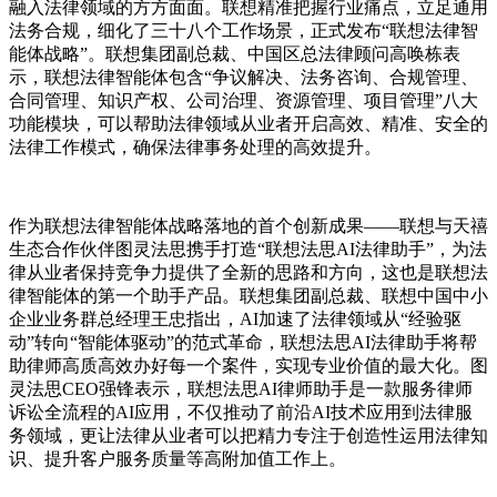
融入法律领域的方方面面。联想精准把握行业痛点，立足通用
法务合规，细化了三十八个工作场景，正式发布“联想法律智
能体战略”。联想集团副总裁、中国区总法律顾问高唤栋表
示，联想法律智能体包含“争议解决、法务咨询、合规管理、
合同管理、知识产权、公司治理、资源管理、项目管理”八大
功能模块，可以帮助法律领域从业者开启高效、精准、安全的
法律工作模式，确保法律事务处理的高效提升。
作为联想法律智能体战略落地的首个创新成果——联想与天禧
生态合作伙伴图灵法思携手打造“联想法思AI法律助手”，为法
律从业者保持竞争力提供了全新的思路和方向，这也是联想法
律智能体的第一个助手产品。联想集团副总裁、联想中国中小
企业业务群总经理王忠指出，AI加速了法律领域从“经验驱
动”转向“智能体驱动”的范式革命，联想法思AI法律助手将帮
助律师高质高效办好每一个案件，实现专业价值的最大化。图
灵法思CEO强锋表示，联想法思AI律师助手是一款服务律师
诉讼全流程的AI应用，不仅推动了前沿AI技术应用到法律服
务领域，更让法律从业者可以把精力专注于创造性运用法律知
识、提升客户服务质量等高附加值工作上。