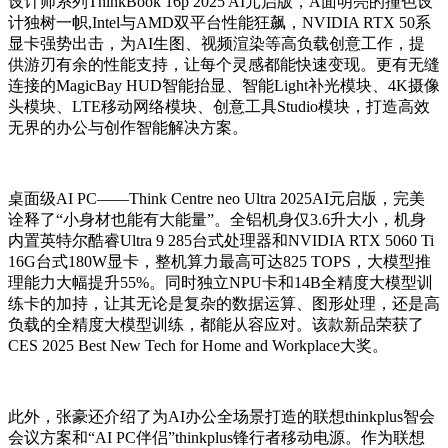
设计师系列ThinkBook 16p 2025 AI元启版，A面明亮的撞色设
计独树一帜,Intel与AMD双平台性能狂飙，NVIDIA RTX 50系
显卡强势出击，为AI生图、视频渲染等高负载创意工作，提
供游刃有余的性能支持，让每个灵感都能快速变现。更有无缝
连接的MagicBay HUD智能抬显、智能Light补光模块、4K摄像
头模块、LTE移动网络模块、创意工具Studio模块，打造高效
无界的办公与创作智能解决方案。
桌面级AI PC——Think Centre neo Ultra 2025AI元启版，完美
诠释了“小身材也能有大能量”。全铝机身仅3.6升大小，机身
内置英特尔酷睿Ultra 9 285台式处理器和NVIDIA RTX 5060 Ti
16G台式180W显卡，整机算力最高可达825 TOPS，大模型推
理能力大幅提升55%。同时独立NPU卡和14B全精度大模型训
练卡的加持，让其无论是复杂的数据运算、图形处理，还是高
负载的全精度大模型训练，都能从容应对。该款新品荣获了
CES 2025 Best New Tech for Home and Workplace大奖。
此外，张豪还介绍了为AI办公全场景打造的联想thinkplus智会
会议方案和“AI PC伴侣”thinkplus锋行者移动电源。作为联想