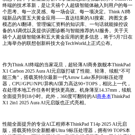
终端的技术革新，是让天禧个人超级智能体融入到用户的每一
个思考、每一次灵感、每一场会议、每一项决定。Think AI终
端新品内置五大黄金应用——直达结果的AI搜索、跨图文多
模态的AI翻译、管理编汇资料的知识库、一句话就能操控设
备的AI调优以及提供识图诊断与智能推荐的AI服务。关于天
禧个人超级智能体和五大黄金应用的更多信息，将于5月7日在
上海举办的联想创新科技大会TechWorld上正式公布。
作为Think AI终端的当家花旦，超轻薄AI商务旗舰本ThinkPad
X1 Carbon 2025 Aura AI元启版打破了性能、轻薄、续航“不可
能三角”，搭载英特尔最新一代Arrow Lake系列H标压处理
器，CPU/GPU/NPU异构AI算力高达90+TOPS，相比上一代，
在处理本地工作任务时更快更高效。机身薄至14.37mm，续航
全面提升到18小时。此外，360度可翻转的AI
商务本
ThinkPad
X1 2in1 2025 Aura AI元启版也正式亮相。
性能全面提升的专业AI工程师本ThinkPad T14p 2025 AI元启
版，搭载英特尔全新酷睿Ultra 9标压处理器，拥有99 TOPS本