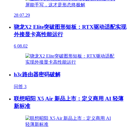
28
07.29
骁龙X2 Elite突破图形短板：RTX驱动适配实现
外接显卡高性能运行
6
08.02
h3c路由器密码破解
问答
3
联想昭阳 X5 Air 新品上市：定义商用 AI 轻薄
新标准