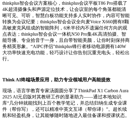
thinkplus智会会议方案核心，thinkplus会议平板T86 Pro搭载了
4K超清摄像头和声源定位技术，让会议室的每个角落都能清
晰可见、可听，智慧白板功能支持多人实时协作，内容可智能
转换为会议纪要；thinkplus智会会议全向麦Voice X660拥有8颗
高敏麦克风组成的智能阵列，6米半径内不遗漏任何方向的观
点表达；thinkplus智会会议一体机N50 Pro集4K高清拍摄、智
能导播、专业拾音于一身，且自带智能美颜，让你时刻保持商
务精英形象。“AIPC伴侣”thinkplus锋行者移动电源拥有140W
大功率快速充电功能，轻巧设计让你告别沉重充电头，轻松出
行。
Think AI终端场景应用，助力专业领域用户高能提效
现场，语言学教育专家汤圆圆分享了ThinkPad X1 Carbon Aura
2025 AI元启版对其教研工作的显著助力——通过本地知识
库“几分钟就能找到上百个教学笔记，并总结归纳生成专业课
件（帮你写），还可以精准中英文互译（帮你译）”。超长续
航和轻盈机身，让其能够随时随地进入最佳备课和授课状态。