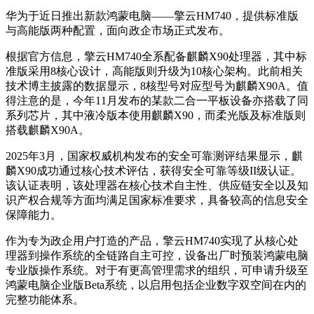
华为于近日推出新款鸿蒙电脑——擎云HM740，提供标准版
与高能版两种配置，面向政企市场正式发布。
根据官方信息，擎云HM740全系配备麒麟X90处理器，其中标
准版采用8核心设计，高能版则升级为10核心架构。此前相关
技术博主披露的数据显示，8核型号对应型号为麒麟X90A。值
得注意的是，今年11月发布的某款二合一平板设备亦搭载了同
系列芯片，其中液冷版本使用麒麟X90，而柔光版及标准版则
搭载麒麟X90A。
2025年3月，国家权威机构发布的安全可靠测评结果显示，麒
麟X90成功通过核心技术评估，获得安全可靠等级II级认证。
该认证表明，该处理器在核心技术自主性、供应链安全以及知
识产权合规等方面均满足国家标准要求，具备较高的信息安全
保障能力。
作为专为政企用户打造的产品，擎云HM740实现了从核心处
理器到操作系统的全链路自主可控，设备出厂时预装鸿蒙电脑
专业版操作系统。对于有更高管理需求的组织，可申请升级至
鸿蒙电脑企业版Beta系统，以启用包括企业数字双空间在内的
完整功能体系。