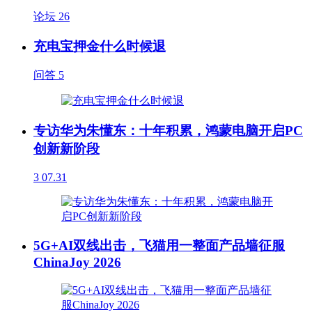
论坛
26
充电宝押金什么时候退
问答
5
专访华为朱懂东：十年积累，鸿蒙电脑开启PC
创新新阶段
3
07.31
5G+AI双线出击，飞猫用一整面产品墙征服
ChinaJoy 2026