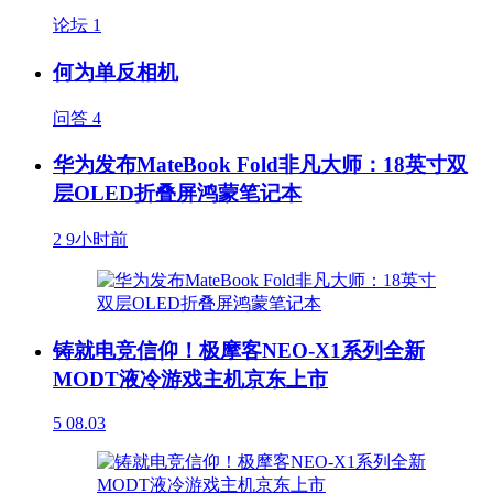
论坛
1
何为单反相机
问答
4
华为发布MateBook Fold非凡大师：18英寸双
层OLED折叠屏鸿蒙笔记本
2
9小时前
铸就电竞信仰！极摩客NEO-X1系列全新
MODT液冷游戏主机京东上市
5
08.03