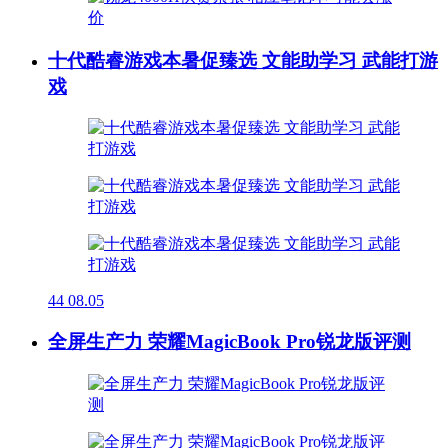
十代酷睿游戏本暑促臻选 文能助学习 武能打游
戏
44
08.05
全屏生产力 荣耀MagicBook Pro锐龙版评测