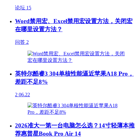
论坛
15
Word禁用宏、Excel禁用宏设置方法，关闭宏
在哪里设置方法？
问答
2
英特尔酷睿3 304单核性能逼近苹果A18 Pro，
差距不足8%
2
06.22
2026准大一第一台电脑怎么选？14寸轻薄本推
荐惠普星Book Pro Air 14