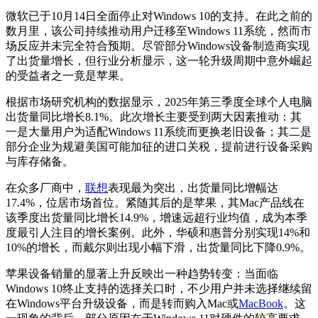
微软已于10月14日全面停止对Windows 10的支持。在此之前的
数月里，该公司持续推动用户迁移至Windows 11系统，然而市
场反应并未完全符合预期。尽管部分Windows设备制造商实现
了出货量增长，但行业分析显示，这一轮升级周期中意外崛起
的受益者之一竟是苹果。
根据市场研究机构的数据显示，2025年第三季度全球个人电脑
出货量同比增长8.1%。此次增长主要受到两大因素推动：其
一是大量用户为适配Windows 11系统而更换老旧设备；其二是
部分企业为规避美国可能加征的进口关税，提前进行设备采购
与库存储备。
在众多厂商中，
联想
表现最为突出，出货量同比增幅达
17.4%，位居市场首位。紧随其后的是苹果，其Mac产品线在
该季度出货量同比增长14.9%，增速远超行业均值，成为本季
度最引人注目的增长案例。此外，华硕和惠普分别实现14%和
10%的增长，而戴尔则出现小幅下滑，出货量同比下降0.9%。
苹果设备销量的显著上升反映出一种趋势转变：当面临
Windows 10终止支持的选择关口时，不少用户并未选择继续留
在Windows平台升级设备，而是转而购入Mac或
MacBook
。这