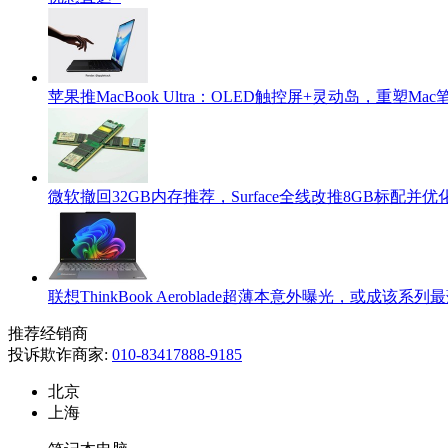
苹果推MacBook Ultra：OLED触控屏+灵动岛，重塑M
微软撤回32GB内存推荐，Surface全线改推8GB标配并
联想ThinkBook Aeroblade超薄本意外曝光，或成该系列
推荐经销商
投诉欺诈商家:
010-83417888-9185
北京
上海