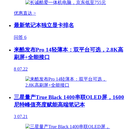
优惠直达 >
最新笔记本独立显卡排名
问答
6
来酷发布Pro 14轻薄本：双平台可选，2.8K高
刷屏+全能接口
8
07.22
三星量产True Black 1400串联OLED屏，1600
尼特峰值亮度赋能高端笔记本
3
07.21