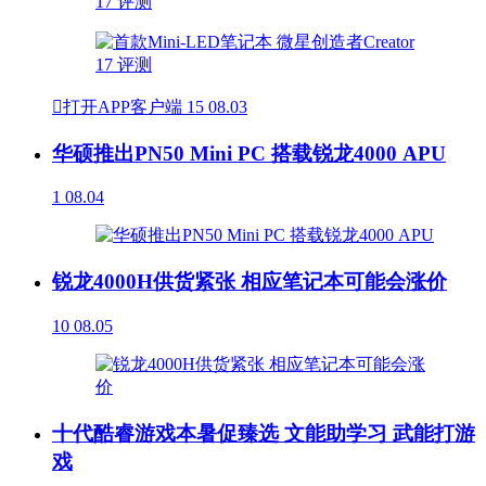

打开APP客户端
15
08.03
华硕推出PN50 Mini PC 搭载锐龙4000 APU
1
08.04
锐龙4000H供货紧张 相应笔记本可能会涨价
10
08.05
十代酷睿游戏本暑促臻选 文能助学习 武能打游
戏