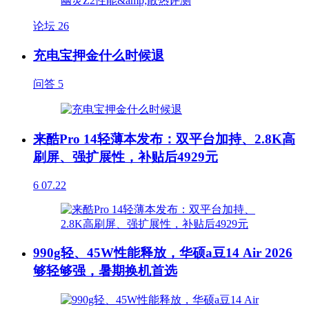
论坛
26
充电宝押金什么时候退
问答
5
来酷Pro 14轻薄本发布：双平台加持、2.8K高
刷屏、强扩展性，补贴后4929元
6
07.22
990g轻、45W性能释放，华硕a豆14 Air 2026
够轻够强，暑期换机首选