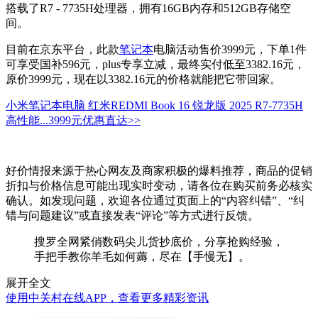
搭载了R7 - 7735H处理器，拥有16GB内存和512GB存储空
间。
目前在京东平台，此款
笔记本
电脑活动售价3999元，下单1件
可享受国补596元，plus专享立减，最终实付低至3382.16元，
原价3999元，现在以3382.16元的价格就能把它带回家。
小米笔记本电脑 红米REDMI Book 16 锐龙版 2025 R7-7735H
高性能...
3999元
优惠直达>>
好价情报来源于热心网友及商家积极的爆料推荐，商品的促销
折扣与价格信息可能出现实时变动，请各位在购买前务必核实
确认。如发现问题，欢迎各位通过页面上的“内容纠错”、“纠
错与问题建议”或直接发表“评论”等方式进行反馈。
搜罗全网紧俏数码尖儿货抄底价，分享抢购经验，
手把手教你羊毛如何薅，尽在【手慢无】。
展开全文
使用中关村在线APP，查看更多精彩资讯