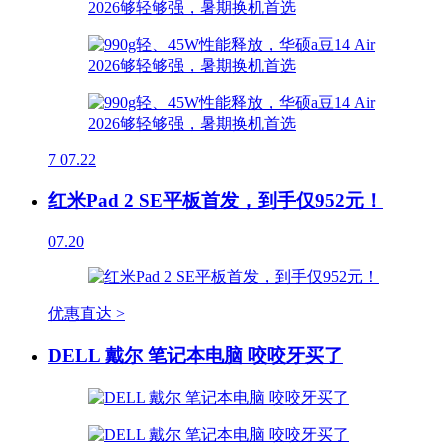
7
07.22
红米Pad 2 SE平板首发，到手仅952元！
07.20
优惠直达 >
DELL 戴尔 笔记本电脑 咬咬牙买了