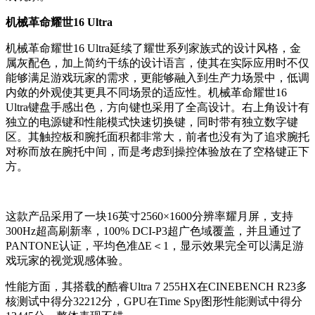
机械革命耀世16 Ultra
机械革命耀世16 Ultra延续了耀世系列家族式的设计风格，金
属灰配色，加上简约干练的设计语言，使其在实际应用时不仅
能够满足游戏玩家的需求，更能够融入到生产力场景中，低调
内敛的外观使其更具不同场景的适应性。机械革命耀世16
Ultra键盘手感出色，方向键也采用了全高设计。右上角设计有
独立的电源键和性能模式快速切换键，同时带有独立数字键
区。其触控板和腕托面积都非常大，前者也没有为了追求腕托
对称而放在腕托中间，而是考虑到操控体验放在了空格键正下
方。
这款产品采用了一块16英寸2560×1600分辨率耀月屏，支持
300Hz超高刷新率，100% DCI-P3超广色域覆盖，并且通过了
PANTONE认证，平均色准ΔE＜1，显示效果完全可以满足游
戏玩家的视觉观感体验。
性能方面，其搭载的酷睿Ultra 7 255HX在CINEBENCH R23多
核测试中得分32212分，GPU在Time Spy图形性能测试中得分