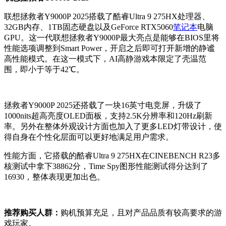
联想拯救者Y9000P 2025搭载了酷睿Ultra 9 275HX处理器、
32GB内存、1TB固态硬盘以及GeForce RTX5060
笔记本
电脑
GPU。这一代联想拯救者Y9000P最大亮点是能够在BIOS里将
性能选项调整到Smart Power，开启之后即可打开新增的静谧
高性能模式。在这一模式下，AI高静游戏本限定了壳温范
围，即小于等于42℃。
拯救者Y9000P 2025还搭载了一块16英寸电竞屏，升级了
1000nits超高亮度OLED面板，支持2.5K分辨率和120Hz刷新
率。另外在整体外观设计方面也加入了更多LED灯带设计，使
得自身在个性化层面可以更好地满足用户需求。
性能方面，它搭载的酷睿Ultra 9 275HX在CINEBENCH R23多
核测试中拿下38862分，Time Spy图形性能测试得分达到了
16930，整体表现更加出色。
推荐购买人群：
购机预算充足，且对产品品质有较高要求的游
戏玩家。