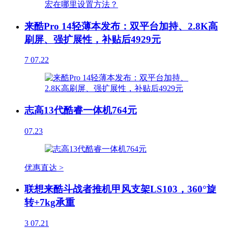
来酷Pro 14轻薄本发布：双平台加持、2.8K高
刷屏、强扩展性，补贴后4929元
7
07.22
志高13代酷睿一体机764元
07.23
优惠直达 >
联想来酷斗战者推机甲风支架LS103，360°旋
转+7kg承重
3
07.21