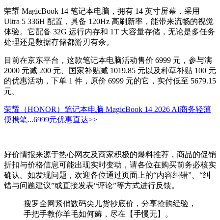
荣耀 MagicBook 14 笔记本电脑，拥有 14 英寸屏幕，采用
Ultra 5 336H 配置，具备 120Hz 高刷新率，能带来流畅的视觉
体验。它配备 32G 运行内存和 1T 大容量存储，无论是多任务
处理还是数据存储都游刃有余。
目前在京东平台，这款笔记本电脑活动售价 6999 元，参与满
2000 元减 200 元、国家补贴减 1019.85 元以及种草补贴 100 元
的优惠活动，下单 1 件，原价 6999 元的它，实付低至 5679.15
元。
荣耀（HONOR）笔记本电脑 MagicBook 14 2026 AI商务轻薄
便携笔...
6999元
优惠直达>>
好价情报来源于热心网友及商家积极的爆料推荐，商品的促销
折扣与价格信息可能出现实时变动，请各位在购买前务必核实
确认。如发现问题，欢迎各位通过页面上的“内容纠错”、“纠
错与问题建议”或直接发表“评论”等方式进行反馈。
搜罗全网紧俏数码尖儿货抄底价，分享抢购经验，
手把手教你羊毛如何薅，尽在【手慢无】。