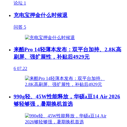
论坛
1
充电宝押金什么时候退
问答
5
来酷Pro 14轻薄本发布：双平台加持、2.8K高
刷屏、强扩展性，补贴后4929元
6
07.22
990g轻、45W性能释放，华硕a豆14 Air 2026
够轻够强，暑期换机首选