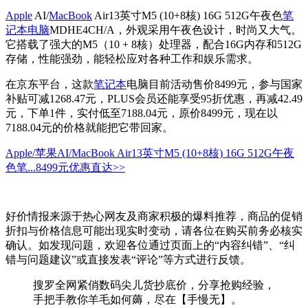
Apple
AI/
MacBook
Air13英寸M5 (10+8核) 16G 512G午夜色
笔
记本电脑
MDHE4CH/A，外观采用午夜色设计，时尚又大气。
它搭载了强大的M5（10 + 8核）处理器，配合16G内存和512G
存储，性能强劲，能轻松应对各种工作和娱乐需求。
在京东平台，这款
笔记本
电脑目前活动售价8499元，参与国家
补贴可减1268.47元，PLUS会员还能享受95折优惠，再减42.49
元，下单1件，实付低至7188.04元，原价8499元，现在以
7188.04元的价格就能把它带回家。
Apple/苹果AI/MacBook Air13英寸M5 (10+8核) 16G 512G午夜
色笔...
8499元
优惠直达>>
好价情报来源于热心网友及商家积极的爆料推荐，商品的促销
折扣与价格信息可能出现实时变动，请各位在购买前务必核实
确认。如发现问题，欢迎各位通过页面上的“内容纠错”、“纠
错与问题建议”或直接发表“评论”等方式进行反馈。
搜罗全网紧俏数码尖儿货抄底价，分享抢购经验，
手把手教你羊毛如何薅，尽在【手慢无】。