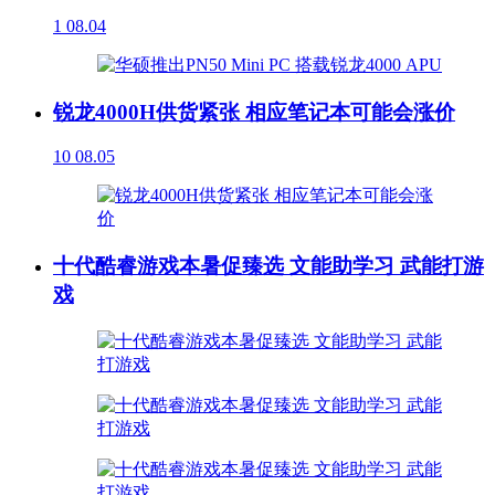
1
08.04
锐龙4000H供货紧张 相应笔记本可能会涨价
10
08.05
十代酷睿游戏本暑促臻选 文能助学习 武能打游
戏