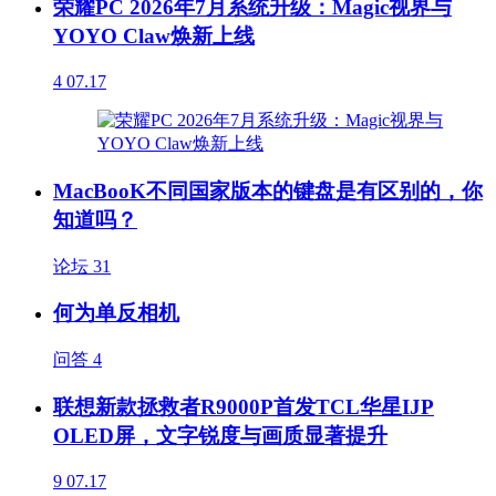
荣耀PC 2026年7月系统升级：Magic视界与
YOYO Claw焕新上线
4
07.17
MacBooK不同国家版本的键盘是有区别的，你
知道吗？
论坛
31
何为单反相机
问答
4
联想新款拯救者R9000P首发TCL华星IJP
OLED屏，文字锐度与画质显著提升
9
07.17