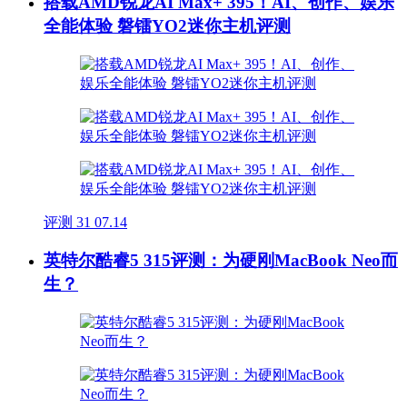
搭载AMD锐龙AI Max+ 395！AI、创作、娱乐
全能体验 磐镭YO2迷你主机评测
评测
31
07.14
英特尔酷睿5 315评测：为硬刚MacBook Neo而
生？