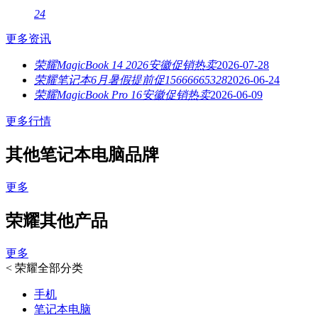
24
更多资讯
荣耀MagicBook 14 2026安徽促销热卖
2026-07-28
荣耀笔记本6月暑假提前促15666665328
2026-06-24
荣耀MagicBook Pro 16安徽促销热卖
2026-06-09
更多行情
其他笔记本电脑品牌
更多
荣耀其他产品
更多
<
荣耀全部分类
手机
笔记本电脑