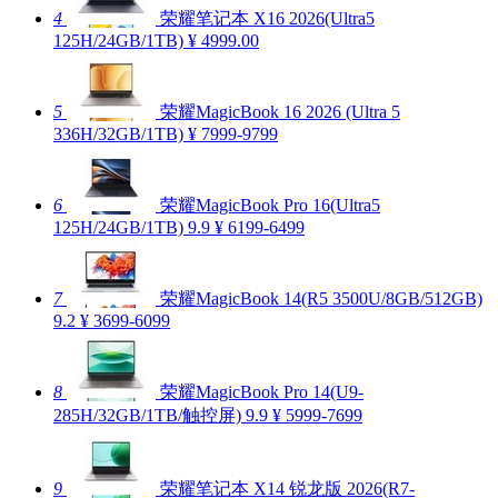
4
荣耀笔记本 X16 2026(Ultra5
125H/24GB/1TB)
¥ 4999.00
5
荣耀MagicBook 16 2026 (Ultra 5
336H/32GB/1TB)
¥ 7999-9799
6
荣耀MagicBook Pro 16(Ultra5
125H/24GB/1TB)
9.9
¥ 6199-6499
7
荣耀MagicBook 14(R5 3500U/8GB/512GB)
9.2
¥ 3699-6099
8
荣耀MagicBook Pro 14(U9-
285H/32GB/1TB/触控屏)
9.9
¥ 5999-7699
9
荣耀笔记本 X14 锐龙版 2026(R7-