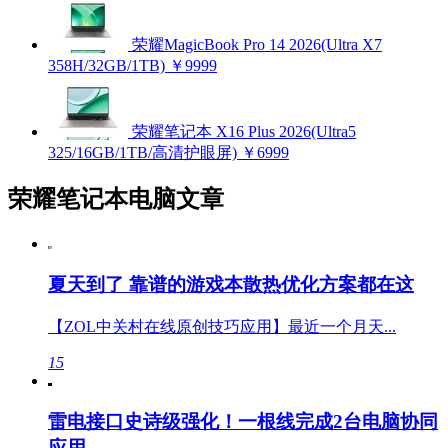
荣耀MagicBook Pro 14 2026(Ultra X7
358H/32GB/1TB)
￥9999
荣耀笔记本 X16 Plus 2026(Ultra5
325/16GB/1TB/高清护眼屏)
￥6999
荣耀笔记本电脑文章
夏天到了 靠谱的游戏本散热优化方案都在这
【ZOL中关村在线原创技巧应用】最近一个月天...
15
雷电接口史诗级强化！一根线完成2台电脑协同
应用