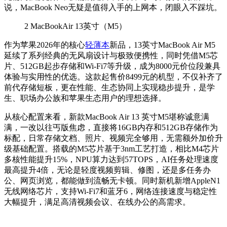
说，MacBook Neo无疑是值得入手的上网本，闭眼入不踩坑。
2
MacBookAir 13英寸（M5）
作为苹果2026年的核心
轻薄本
新品，13英寸MacBook Air M5
延续了系列经典的无风扇设计与极致便携性，同时凭借M5芯
片、512GB起步存储和Wi-Fi7等升级，成为8000元价位段兼具
体验与实用性的优选。这款起售价8499元的机型，不仅补齐了
前代存储短板，更在性能、生态协同上实现稳步提升，是学
生、职场办公族和苹果生态用户的理想选择。
从核心配置来看，新款MacBook Air 13 英寸M5堪称诚意满
满，一改以往丐版焦虑，直接将16GB内存和512GB存储作为
标配，日常存储文档、照片、视频完全够用，无需额外加价升
级基础配置。搭载的M5芯片基于3nm工艺打造，相比M4芯片
多核性能提升15%，NPU算力达到57TOPS，AI任务处理速度
最高提升4倍，无论是轻度视频剪辑、修图，还是多任务办
公、网页浏览，都能做到流畅无卡顿。同时新机新增AppleN1
无线网络芯片，支持Wi-Fi7和蓝牙6，网络连接速度与稳定性
大幅提升，满足高清视频会议、在线办公的高需求。