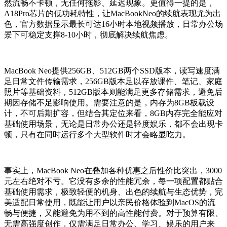
然流畅不卡顿，无任何拖影、延迟现象。更值得一提的是，
A18Pro芯片的低功耗特性，让MacBookNeo的续航表现尤为出
色，官方数据显示最长可达16小时本地视频播放，日常办公场
景下可稳定支撑8-10小时，彻底解决续航焦虑。
MacBook Neo提供256GB、512GB两个SSD版本，读写速度满
足日常文件传输需求，256GB版本足以存放课件、笔记、家庭
照片等基础资料，512GB版本则能满足更多存储需求，避免后
期因存储不足影响使用。需要注意的是，内存为8GB板载设
计，不可后期扩容，但结合其定位来看，8GB内存完全能应对
基础使用场景，无论是日常办公还是轻度娱乐，都不会出现卡
顿，只有在同时运行多个大型软件时才会略显吃力。
事实上，MacBook Neo在叠加各种优惠之后性价比突出，3000
元左右绝对不亏。它没有多余的性能冗余，每一项配置都贴合
基础使用需求，极致轻便的机身、出色的续航与生态优势，完
美适配日常使用，既能让用户以亲民价格体验到MacOS的流
畅与便捷，又能避免为用不到的高性能付费。对于预算有限、
无需高强度创作，仅需满足日常办公、学习、娱乐的用户来