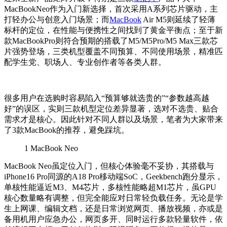
MacBookNeo作为入门新选择，首次采用A系列芯片驱动，主
打轻办公与创意入门场景；而
MacBook
Air M5则延续了轻薄
标杆的定位，在性能与便携性之间找到了黄金平衡点；至于新
款MacBookPro则符合预期的搭载了M5/M5Pro/M5 Max三款芯
片强势登场，三类机型覆盖不同预算、不同使用场景，精准匹
配学生党、职场人、专业创作者等各类人群。
很多用户在选购时容易陷入“预算够就选贵的”“参数越高越
好”的误区，实则三款机型定位差异显著，选对不选贵、贴合
需求才是核心。因此针对不同人群以及场景，笔者为大家带来
了3款MacBook的推荐，避免踩坑。
1
MacBook Neo
MacBook Neo虽定位入门，但核心体验毫不妥协，其搭载与
iPhone16 Pro同源的A18 Pro移动端SoC，Geekbench跑分显示，
单核性能逼近M3、M4芯片，多核性能略超M1芯片，虽GPU
核心数量略有调整，但完全能应对日常轻负载任务。无论是学
生上网课、编辑文档，还是日常浏览网页、播放视频，亦或是
备用机用户应急办公，网页多开、同时运行多款轻量软件，依