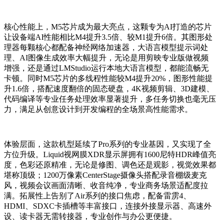
核心性能上，M5芯片成为最大亮点，这颗专为AI打造的芯片
让设备端AI性能相比M4提升3.5倍、较M1提升6倍。其图形处
理器每颗核心都配备神经网络加速器，大语言模型提示词处
理、AI图像生成效率大幅提升，无论是用剪映专业版做视频
增强，还是通过LMStudio运行本地大语言模型，都能流畅无
卡顿。同时M5芯片的多线程性能较M4提升20%，图形性能提
升1.6倍，搭配速度翻倍的固态硬盘，4K视频剪辑、3D建模、
代码编译等专业任务处理效率显著提升，多任务切换也毫无压
力，满足从创意设计到开发编程的全场景高性能需求。
体验层面，这款机型延续了Pro系列的专业基因，又实现了全
方位升级。Liquid视网膜XDR显示屏拥有1600尼特HDR峰值亮
度，色彩还原精准，无论是修图、调色还是观影，视觉效果都
堪称顶级；1200万像素CenterStage摄像头搭配录音棚级麦克
风，视频会议画面清晰、收音纯净，专业商务场景适配度拉
满。拓展性上告别了Air系列的接口焦虑，配备雷雳4、
HDMI、SDXC卡插槽等丰富接口，连接外接显示器、高速外
设、读卡器无需转接器，专业创作与办公更便捷。