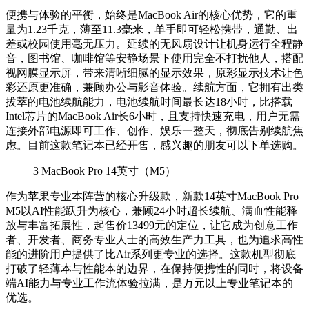
便携与体验的平衡，始终是MacBook Air的核心优势，它的重
量为1.23千克，薄至11.3毫米，单手即可轻松携带，通勤、出
差或校园使用毫无压力。延续的无风扇设计让机身运行全程静
音，图书馆、咖啡馆等安静场景下使用完全不打扰他人，搭配
视网膜显示屏，带来清晰细腻的显示效果，原彩显示技术让色
彩还原更准确，兼顾办公与影音体验。续航方面，它拥有出类
拔萃的电池续航能力，电池续航时间最长达18小时，比搭载
Intel芯片的MacBook Air长6小时，且支持快速充电，用户无需
连接外部电源即可工作、创作、娱乐一整天，彻底告别续航焦
虑。目前这款笔记本已经开售，感兴趣的朋友可以下单选购。
3
MacBook Pro 14英寸（M5）
作为苹果专业本阵营的核心升级款，新款14英寸MacBook Pro
M5以AI性能跃升为核心，兼顾24小时超长续航、满血性能释
放与丰富拓展性，起售价13499元的定位，让它成为创意工作
者、开发者、商务专业人士的高效生产力工具，也为追求高性
能的进阶用户提供了比Air系列更专业的选择。这款机型彻底
打破了轻薄本与性能本的边界，在保持便携性的同时，将设备
端AI能力与专业工作流体验拉满，是万元以上专业笔记本的
优选。