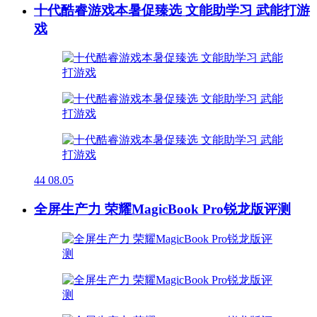
十代酷睿游戏本暑促臻选 文能助学习 武能打游
戏
44
08.05
全屏生产力 荣耀MagicBook Pro锐龙版评测